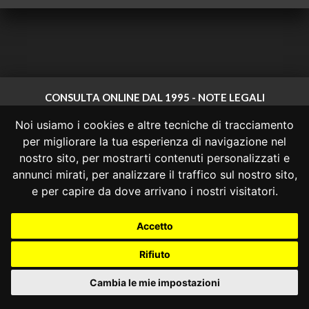
CONSULTA ONLINE DAL 1995 -
NOTE LEGALI
Noi usiamo i cookies e altre tecniche di tracciamento
Consulta OnLine non ha prodotto e non è responsabile per i contenuti e
le informazioni legali di siti collegati.
per migliorare la tua esperienza di navigazione nel
La consultazione di questi o del materiale contenuto nel sito non
nostro sito, per mostrarti contenuti personalizzati e
costituisce una relazione di consulenza legale.
annunci mirati, per analizzare il traffico sul nostro sito,
Nessuno deve confidare o agire in base alle informazioni disponibili in
e per capire da dove arrivano i nostri visitatori.
questo sito senza una consulenza legale professionale.
info@giurcost.org
|
Giurisprudenza Costituzionale
|
Accetto
Consulta OnLine
|
@giurcost
Rifiuto
Cambia le mie impostazioni