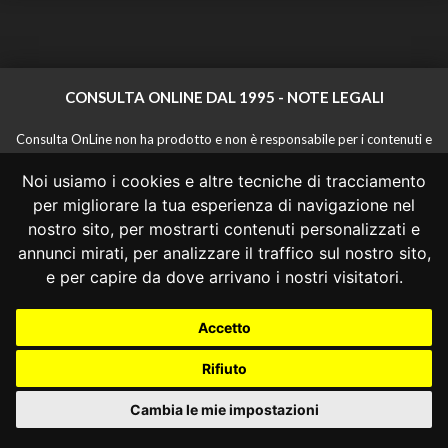
CONSULTA ONLINE DAL 1995 -
NOTE LEGALI
Consulta OnLine non ha prodotto e non è responsabile per i contenuti e
le informazioni legali di siti collegati.
Noi usiamo i cookies e altre tecniche di tracciamento
La consultazione di questi o del materiale contenuto nel sito non
costituisce una relazione di consulenza legale.
per migliorare la tua esperienza di navigazione nel
Nessuno deve confidare o agire in base alle informazioni disponibili in
nostro sito, per mostrarti contenuti personalizzati e
questo sito senza una consulenza legale professionale.
annunci mirati, per analizzare il traffico sul nostro sito,
info@giurcost.org
|
Giurisprudenza Costituzionale
|
e per capire da dove arrivano i nostri visitatori.
Consulta OnLine
|
@giurcost
Accetto
Rifiuto
Cambia le mie impostazioni