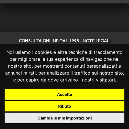
CONSULTA ONLINE DAL 1995 -
NOTE LEGALI
Noi usiamo i cookies e altre tecniche di tracciamento
Consulta OnLine non ha prodotto e non è responsabile per i contenuti e
le informazioni legali di siti collegati.
per migliorare la tua esperienza di navigazione nel
La consultazione di questi o del materiale contenuto nel sito non
nostro sito, per mostrarti contenuti personalizzati e
costituisce una relazione di consulenza legale.
annunci mirati, per analizzare il traffico sul nostro sito,
Nessuno deve confidare o agire in base alle informazioni disponibili in
e per capire da dove arrivano i nostri visitatori.
questo sito senza una consulenza legale professionale.
info@giurcost.org
|
Giurisprudenza Costituzionale
|
Accetto
Consulta OnLine
|
@giurcost
Rifiuto
Cambia le mie impostazioni