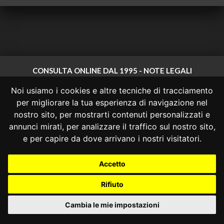
CONSULTA ONLINE DAL 1995 -
NOTE LEGALI
Noi usiamo i cookies e altre tecniche di tracciamento
Consulta OnLine non ha prodotto e non è responsabile per i contenuti e
le informazioni legali di siti collegati.
per migliorare la tua esperienza di navigazione nel
La consultazione di questi o del materiale contenuto nel sito non
nostro sito, per mostrarti contenuti personalizzati e
costituisce una relazione di consulenza legale.
annunci mirati, per analizzare il traffico sul nostro sito,
Nessuno deve confidare o agire in base alle informazioni disponibili in
e per capire da dove arrivano i nostri visitatori.
questo sito senza una consulenza legale professionale.
info@giurcost.org
|
Giurisprudenza Costituzionale
|
Accetto
Consulta OnLine
|
@giurcost
Rifiuto
Cambia le mie impostazioni