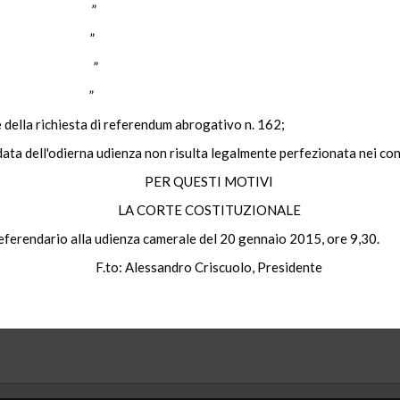
”
”
”
”
ne della richiesta di referendum abrogativo n. 162;
 data dell'odierna udienza non risulta legalmente perfezionata nei c
PER QUESTI MOTIVI
LA CORTE COSTITUZIONALE
eferendario alla udienza camerale del 20 gennaio 2015, ore 9,30.
F.to:
Alessandro
Criscuolo
,
Presidente