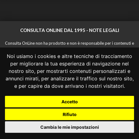
CONSULTA ONLINE DAL 1995 -
NOTE LEGALI
Consulta OnLine non ha prodotto e non è responsabile per i contenuti e
le informazioni legali di siti collegati.
Noi usiamo i cookies e altre tecniche di tracciamento
La consultazione di questi o del materiale contenuto nel sito non
costituisce una relazione di consulenza legale.
per migliorare la tua esperienza di navigazione nel
Nessuno deve confidare o agire in base alle informazioni disponibili in
nostro sito, per mostrarti contenuti personalizzati e
questo sito senza una consulenza legale professionale.
annunci mirati, per analizzare il traffico sul nostro sito,
info@giurcost.org
|
Giurisprudenza Costituzionale
|
e per capire da dove arrivano i nostri visitatori.
Consulta OnLine
|
@giurcost
Accetto
Rifiuto
Cambia le mie impostazioni