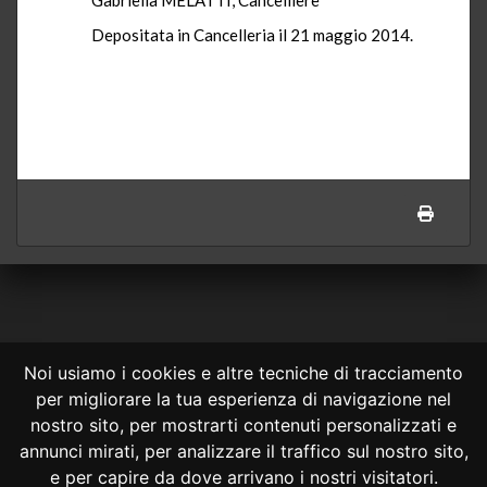
Depositata in Cancelleria il 21 maggio 2014.
Noi usiamo i cookies e altre tecniche di tracciamento
per migliorare la tua esperienza di navigazione nel
CONSULTA ONLINE DAL 1995 -
NOTE LEGALI
nostro sito, per mostrarti contenuti personalizzati e
annunci mirati, per analizzare il traffico sul nostro sito,
Consulta OnLine non ha prodotto e non è responsabile per i contenuti e
le informazioni legali di siti collegati.
e per capire da dove arrivano i nostri visitatori.