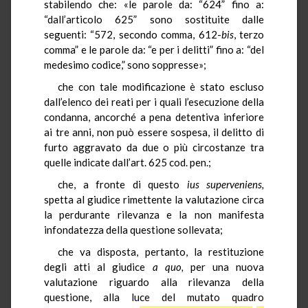
stabilendo che: «le parole da: “624” fino a:
“dall’articolo 625” sono sostituite dalle
seguenti: “572, secondo comma, 612-
bis
, terzo
comma” e le parole da: “e per i delitti” fino a: “del
medesimo codice,” sono soppresse»;
che con tale modificazione è stato escluso
dall’elenco dei reati per i quali l’esecuzione della
condanna, ancorché a pena detentiva inferiore
ai tre anni, non può essere sospesa, il delitto di
furto aggravato da due o più circostanze tra
quelle indicate dall’art. 625 cod. pen.;
che, a fronte di questo
ius
superveniens,
spetta al giudice rimettente la valutazione circa
la perdurante rilevanza e la non manifesta
infondatezza della questione sollevata;
che va disposta, pertanto, la restituzione
degli atti al giudice
a quo,
per una nuova
valutazione riguardo alla rilevanza della
questione, alla luce del mutato quadro