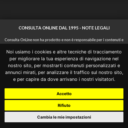
CONSULTA ONLINE DAL 1995 -
NOTE LEGALI
Consulta OnLine non ha prodotto e non è responsabile per i contenuti e
le informazioni legali di siti collegati.
Noi usiamo i cookies e altre tecniche di tracciamento
La consultazione di questi o del materiale contenuto nel sito non
costituisce una relazione di consulenza legale.
per migliorare la tua esperienza di navigazione nel
Nessuno deve confidare o agire in base alle informazioni disponibili in
nostro sito, per mostrarti contenuti personalizzati e
questo sito senza una consulenza legale professionale.
annunci mirati, per analizzare il traffico sul nostro sito,
info@giurcost.org
|
Giurisprudenza Costituzionale
|
e per capire da dove arrivano i nostri visitatori.
Consulta OnLine
|
@giurcost
Accetto
Rifiuto
Cambia le mie impostazioni