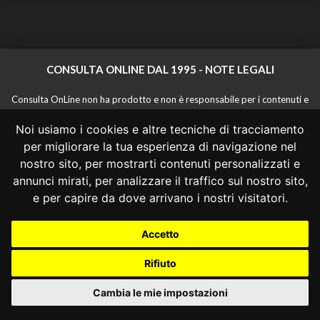
CONSULTA ONLINE DAL 1995 -
NOTE LEGALI
Consulta OnLine non ha prodotto e non è responsabile per i contenuti e
le informazioni legali di siti collegati.
Noi usiamo i cookies e altre tecniche di tracciamento
La consultazione di questi o del materiale contenuto nel sito non
costituisce una relazione di consulenza legale.
per migliorare la tua esperienza di navigazione nel
Nessuno deve confidare o agire in base alle informazioni disponibili in
nostro sito, per mostrarti contenuti personalizzati e
questo sito senza una consulenza legale professionale.
annunci mirati, per analizzare il traffico sul nostro sito,
info@giurcost.org
|
Giurisprudenza Costituzionale
|
e per capire da dove arrivano i nostri visitatori.
Consulta OnLine
|
@giurcost
Accetto
Rifiuto
Cambia le mie impostazioni