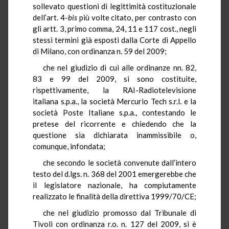
sollevato questioni di legittimità costituzionale
dell’art. 4-
bis
più volte citato, per contrasto con
gli artt. 3, primo comma, 24, 11 e 117 cost., negli
stessi termini già esposti dalla Corte di Appello
di Milano, con ordinanza n. 59 del 2009;
che nel giudizio di cui alle ordinanze nn. 82,
83 e 99 del 2009, si sono costituite,
rispettivamente, la RAI-Radiotelevisione
italiana s.p.a., la società Mercurio Tech s.r.l. e la
società Poste Italiane s.p.a., contestando le
pretese del ricorrente e chiedendo che la
questione sia dichiarata inammissibile o,
comunque, infondata;
che secondo le società convenute dall’intero
testo del d.lgs. n. 368 del 2001 emergerebbe che
il legislatore nazionale, ha compiutamente
realizzato le finalità della direttiva 1999/70/CE;
che nel giudizio promosso dal Tribunale di
Tivoli con ordinanza r.o. n. 127 del 2009, si è