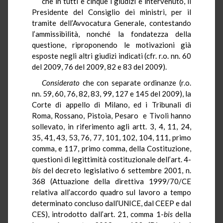
che in tutti e cinque i giudizi è intervenuto, il
Presidente del Consiglio dei ministri, per il
tramite dell’Avvocatura Generale, contestando
l’ammissibilità, nonché la fondatezza della
questione, riproponendo le motivazioni già
esposte negli altri giudizi indicati (cfr. r.o. nn. 60
del 2009, 76 del 2009, 82 e 83 del 2009).
Considerato
che con separate ordinanze (r.o.
nn. 59, 60, 76, 82, 83, 99, 127 e 145 del 2009), la
Corte di appello di Milano, ed i Tribunali di
Roma, Rossano, Pistoia, Pesaro e Tivoli hanno
sollevato, in riferimento agli artt. 3, 4, 11, 24,
35, 41, 43, 53, 76, 77, 101, 102, 104, 111, primo
comma, e 117, primo comma, della Costituzione,
questioni di legittimità costituzionale dell’art. 4-
bis
del decreto legislativo 6 settembre 2001, n.
368 (Attuazione della direttiva 1999/70/CE
relativa all’accordo quadro sul lavoro a tempo
determinato concluso dall’UNICE, dal CEEP e dal
CES), introdotto dall’art. 21, comma 1-
bis
della