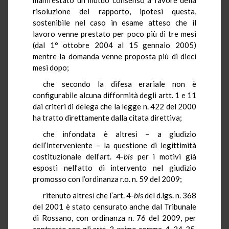
risoluzione del rapporto, ipotesi questa,
sostenibile nel caso in esame atteso che il
lavoro venne prestato per poco più di tre mesi
(dal 1° ottobre 2004 al 15 gennaio 2005)
mentre la domanda venne proposta più di dieci
mesi dopo;
che secondo la difesa erariale non è
configurabile alcuna difformità degli artt. 1 e 11
dai criteri di delega che la legge n. 422 del 2000
ha tratto direttamente dalla citata direttiva;
che infondata è altresì – a giudizio
dell’interveniente – la questione di legittimità
costituzionale dell’art. 4-
bis
per i motivi già
esposti nell’atto di intervento nel giudizio
promosso con l’ordinanza r.o. n. 59 del 2009;
ritenuto
altresì che l’art. 4-
bis
del d.lgs. n. 368
del 2001 è stato censurato anche dal Tribunale
di Rossano, con ordinanza n. 76 del 2009, per
contrasto con gli artt. 3, primo comma, 4, 24, 35,