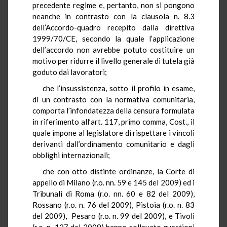
precedente regime e, pertanto, non si pongono
neanche in contrasto con la clausola n. 8.3
dell’Accordo-quadro recepito dalla direttiva
1999/70/CE, secondo la quale l’applicazione
dell’accordo non avrebbe potuto costituire un
motivo per ridurre il livello generale di tutela già
goduto dai lavoratori;
che l’insussistenza, sotto il profilo in esame,
di un contrasto con la normativa comunitaria,
comporta l’infondatezza della censura formulata
in riferimento all’art. 117, primo comma, Cost., il
quale impone al legislatore di rispettare i vincoli
derivanti dall’ordinamento comunitario e dagli
obblighi internazionali;
che con otto distinte ordinanze, la Corte di
appello di Milano (r.o. nn. 59 e 145 del 2009) ed i
Tribunali di Roma (r.o. nn. 60 e 82 del 2009),
Rossano (r.o. n. 76 del 2009), Pistoia (r.o. n. 83
del 2009), Pesaro (r.o. n. 99 del 2009), e Tivoli
(r.o. n. 127 del 2009) hanno sollevato questioni