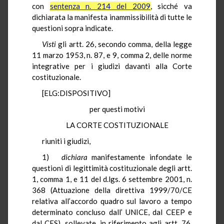
con
sentenza n. 214 del 2009
, sicché va
dichiarata la manifesta inammissibilità di tutte le
questioni sopra indicate.
Visti
gli artt. 26, secondo comma, della legge
11 marzo 1953, n. 87, e 9, comma 2, delle norme
integrative per i giudizi davanti alla Corte
costituzionale.
[ELG:DISPOSITIVO]
per questi motivi
LA CORTE COSTITUZIONALE
riuniti i giudizi,
1)
dichiara
manifestamente infondate le
questioni di legittimità costituzionale degli artt.
1, comma 1, e 11 del d.lgs. 6 settembre 2001, n.
368 (Attuazione della direttiva 1999/70/CE
relativa all’accordo quadro sul lavoro a tempo
determinato concluso dall’ UNICE, dal CEEP e
dal CES), sollevate, in riferimento agli artt. 76,