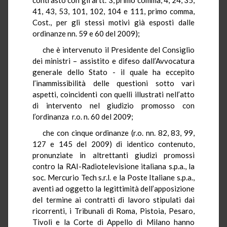
41, 43, 53, 101, 102, 104 e 111, primo comma,
Cost., per gli stessi motivi già esposti dalle
ordinanze nn. 59 e 60 del 2009);
che è intervenuto il Presidente del Consiglio
dei ministri – assistito e difeso dall’Avvocatura
generale dello Stato - il quale ha eccepito
l’inammissibilità delle questioni sotto vari
aspetti, coincidenti con quelli illustrati nell’atto
di intervento nel giudizio promosso con
l’ordinanza r.o. n. 60 del 2009;
che con cinque ordinanze (r.o. nn. 82, 83, 99,
127 e 145 del 2009) di identico contenuto,
pronunziate in altrettanti giudizi promossi
contro la RAI-Radiotelevisione italiana s.p.a., la
soc. Mercurio Tech s.r.l. e la Poste Italiane s.p.a.,
aventi ad oggetto la legittimità dell’apposizione
del termine ai contratti di lavoro stipulati dai
ricorrenti, i Tribunali di Roma, Pistoia, Pesaro,
Tivoli e la Corte di Appello di Milano hanno