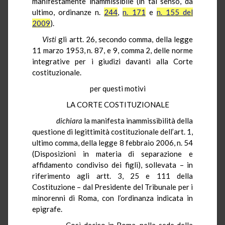
manifestamente inammissibile (in tal senso, da
ultimo, ordinanze n.
244
,
n. 171
e
n. 155 del
2009
).
Visti
gli artt. 26, secondo comma, della legge
11 marzo 1953, n. 87, e 9, comma 2, delle norme
integrative per i giudizi davanti alla Corte
costituzionale.
per questi motivi
LA CORTE COSTITUZIONALE
dichiara
la manifesta inammissibilità della
questione di legittimità costituzionale dell’art. 1,
ultimo comma, della legge 8 febbraio 2006, n. 54
(Disposizioni in materia di separazione e
affidamento condiviso dei figli), sollevata – in
riferimento agli artt. 3, 25 e 111 della
Costituzione – dal Presidente del Tribunale per i
minorenni di Roma, con l’ordinanza indicata in
epigrafe.
Così deciso in Roma, nella sede della