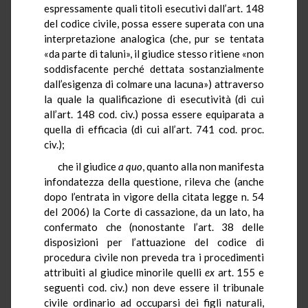
espressamente quali titoli esecutivi dall’art. 148
del codice civile, possa essere superata con una
interpretazione analogica (che, pur se tentata
«da parte di taluni», il giudice stesso ritiene «non
soddisfacente perché dettata sostanzialmente
dall’esigenza di colmare una lacuna») attraverso
la quale la qualificazione di esecutività (di cui
all’art. 148 cod. civ.) possa essere equiparata a
quella di efficacia (di cui all’art. 741 cod. proc.
civ.);
che il giudice
a quo
, quanto alla non manifesta
infondatezza della questione, rileva che (anche
dopo l’entrata in vigore della citata legge n. 54
del 2006) la Corte di cassazione, da un lato, ha
confermato che (nonostante l’art. 38 delle
disposizioni per l’attuazione del codice di
procedura civile non preveda tra i procedimenti
attribuiti al giudice minorile quelli
ex
art. 155 e
seguenti cod. civ.) non deve essere il tribunale
civile ordinario ad occuparsi dei figli naturali,