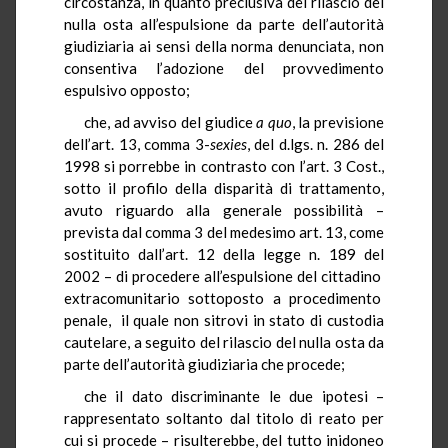
circostanza, in quanto preclusiva del rilascio del
nulla osta all’espulsione da parte dell’autorità
giudiziaria ai sensi della norma denunciata, non
consentiva l’adozione del provvedimento
espulsivo opposto;
che, ad avviso del giudice
a quo
, la previsione
dell’art. 13, comma 3-
sexies
, del d.lgs. n. 286 del
1998 si porrebbe in contrasto con l’art. 3 Cost.,
sotto il profilo della disparità di trattamento,
avuto riguardo alla generale possibilità –
prevista dal comma 3 del medesimo art. 13, come
sostituito dall’art. 12 della legge n. 189 del
2002 – di procedere all’espulsione del cittadino
extracomunitario sottoposto a procedimento
penale, il quale non sitrovi in stato di custodia
cautelare, a seguito del rilascio del nulla osta da
parte dell’autorità giudiziaria che procede;
che il dato discriminante le due ipotesi –
rappresentato soltanto dal titolo di reato per
cui si procede – risulterebbe, del tutto inidoneo