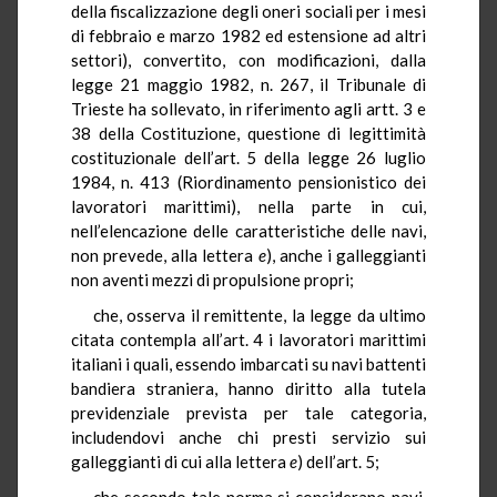
della fiscalizzazione degli oneri sociali per i mesi
di febbraio e marzo 1982 ed estensione ad altri
settori), convertito, con modificazioni, dalla
legge 21 maggio 1982, n. 267, il Tribunale di
Trieste ha sollevato, in riferimento agli artt. 3 e
38 della Costituzione, questione di legittimità
costituzionale dell’art. 5 della legge 26 luglio
1984, n. 413 (Riordinamento pensionistico dei
lavoratori marittimi), nella parte in cui,
nell’elencazione delle caratteristiche delle navi,
non prevede, alla lettera
e
), anche i galleggianti
non aventi mezzi di propulsione propri;
che, osserva il remittente, la legge da ultimo
citata contempla all’art. 4 i lavoratori marittimi
italiani i quali, essendo imbarcati su navi battenti
bandiera straniera, hanno diritto alla tutela
previdenziale prevista per tale categoria,
includendovi anche chi presti servizio sui
galleggianti di cui alla lettera
e
) dell’art. 5;
che secondo tale norma si considerano navi,