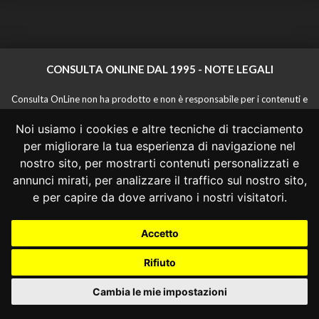
CONSULTA ONLINE DAL 1995 -
NOTE LEGALI
Consulta OnLine non ha prodotto e non è responsabile per i contenuti e
le informazioni legali di siti collegati.
Noi usiamo i cookies e altre tecniche di tracciamento
La consultazione di questi o del materiale contenuto nel sito non
costituisce una relazione di consulenza legale.
per migliorare la tua esperienza di navigazione nel
Nessuno deve confidare o agire in base alle informazioni disponibili in
nostro sito, per mostrarti contenuti personalizzati e
questo sito senza una consulenza legale professionale.
annunci mirati, per analizzare il traffico sul nostro sito,
info@giurcost.org
|
Giurisprudenza Costituzionale
|
e per capire da dove arrivano i nostri visitatori.
Consulta OnLine
|
@giurcost
Accetto
Rifiuto
Cambia le mie impostazioni