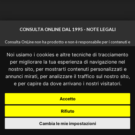
CONSULTA ONLINE DAL 1995 -
NOTE LEGALI
Consulta OnLine non ha prodotto e non è responsabile per i contenuti e
le informazioni legali di siti collegati.
Noi usiamo i cookies e altre tecniche di tracciamento
La consultazione di questi o del materiale contenuto nel sito non
costituisce una relazione di consulenza legale.
per migliorare la tua esperienza di navigazione nel
Nessuno deve confidare o agire in base alle informazioni disponibili in
nostro sito, per mostrarti contenuti personalizzati e
questo sito senza una consulenza legale professionale.
annunci mirati, per analizzare il traffico sul nostro sito,
info@giurcost.org
|
Giurisprudenza Costituzionale
|
e per capire da dove arrivano i nostri visitatori.
Consulta OnLine
|
@giurcost
Accetto
Rifiuto
Cambia le mie impostazioni