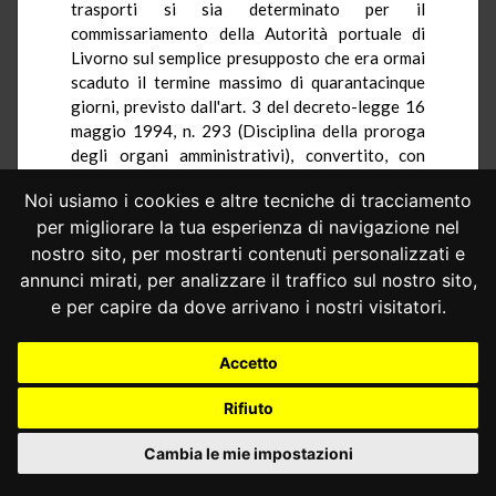
trasporti si sia determinato per il
commissariamento della Autorità portuale di
Livorno sul semplice presupposto che era ormai
scaduto il termine massimo di quarantacinque
giorni, previsto dall'art. 3 del decreto-legge 16
maggio 1994, n. 293 (Disciplina della proroga
degli organi amministrativi), convertito, con
modificazioni, nella legge 15 luglio 1994, n. 444,
Noi usiamo i cookies e altre tecniche di tracciamento
per l'istituto della
prorogatio
dell'organo in
per migliorare la tua esperienza di navigazione nel
scadenza. Tuttavia, osserva la ricorrente, non
soltanto nel caso di specie sussistevano i
nostro sito, per mostrarti contenuti personalizzati e
margini temporali per completare la ordinaria
annunci mirati, per analizzare il traffico sul nostro sito,
procedura per la nomina del Presidente della
e per capire da dove arrivano i nostri visitatori.
Autorità portuale e, in particolare, per
raggiungere l'intesa con la Regione; ma –
Accetto
soprattutto – sarebbero stati frustrati tutti i
tentativi svolti dalla stessa Regione per
Rifiuto
intessere fattive trattative, volte a consentire il
superamento della situazione di stallo venutasi
Cambia le mie impostazioni
a determinare per l'atteggiamento di chiusura
manifestato dal Ministro.