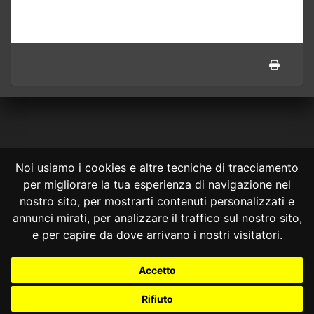
Noi usiamo i cookies e altre tecniche di tracciamento
per migliorare la tua esperienza di navigazione nel
CONSULTA ONLINE DAL 1995 -
NOTE LEGALI
nostro sito, per mostrarti contenuti personalizzati e
annunci mirati, per analizzare il traffico sul nostro sito,
Consulta OnLine non ha prodotto e non è responsabile per i contenuti e
le informazioni legali di siti collegati.
e per capire da dove arrivano i nostri visitatori.
La consultazione di questi o del materiale contenuto nel sito non
costituisce una relazione di consulenza legale.
Accetto
Nessuno deve confidare o agire in base alle informazioni disponibili in
questo sito senza una consulenza legale professionale.
Rifiuto
info@giurcost.org
|
Giurisprudenza Costituzionale
|