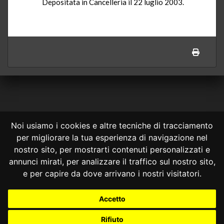
Depositata in Cancelleria il 22 luglio 2003.
Noi usiamo i cookies e altre tecniche di tracciamento
per migliorare la tua esperienza di navigazione nel
CONSULTA ONLINE DAL 1995 -
NOTE LEGALI
nostro sito, per mostrarti contenuti personalizzati e
annunci mirati, per analizzare il traffico sul nostro sito,
Consulta OnLine non ha prodotto e non è responsabile per i contenuti e
le informazioni legali di siti collegati.
e per capire da dove arrivano i nostri visitatori.
La consultazione di questi o del materiale contenuto nel sito non
costituisce una relazione di consulenza legale.
Accetto
Nessuno deve confidare o agire in base alle informazioni disponibili in
questo sito senza una consulenza legale professionale.
Rifiuto