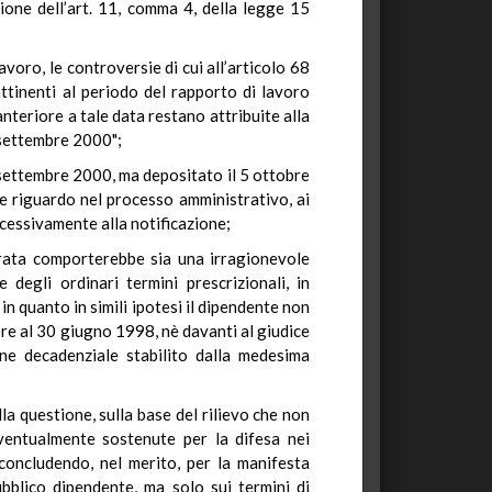
zione dell’art. 11, comma 4, della legge 15
avoro, le controversie di cui all’articolo 68
ttinenti al periodo del rapporto di lavoro
nteriore a tale data restano attribuite alla
 settembre 2000";
13 settembre 2000, ma depositato il 5 ottobre
e riguardo nel processo amministrativo, ai
ccessivamente alla notificazione;
rata comporterebbe sia una irragionevole
degli ordinari termini prescrizionali, in
in quanto in simili ipotesi il dipendente non
iore al 30 giugno 1998, nè davanti al giudice
ine decadenziale stabilito dalla medesima
la questione, sulla base del rilievo che non
eventualmente sostenute per la difesa nei
 concludendo, nel merito, per la manifesta
ubblico dipendente, ma solo sui termini di