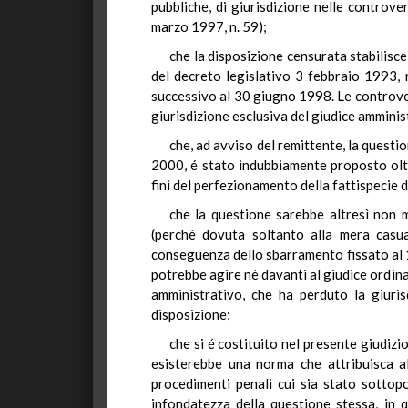
pubbliche, di giurisdizione nelle controve
marzo 1997, n. 59);
che la disposizione censurata stabilisce 
del decreto legislativo 3 febbraio 1993, 
successivo al 30 giugno 1998. Le controvers
giurisdizione esclusiva del giudice ammini
che, ad avviso del remittente, la questi
2000, é stato indubbiamente proposto oltr
fini del perfezionamento della fattispecie d
che la questione sarebbe altresì non
(perchè dovuta soltanto alla mera casual
conseguenza dello sbarramento fissato al 15 
potrebbe agire nè davanti al giudice ordinar
amministrativo, che ha perduto la giuris
disposizione;
che si é costituito nel presente giudizi
esisterebbe una norma che attribuisca al
procedimenti penali cui sia stato sottopo
infondatezza della questione stessa, in q