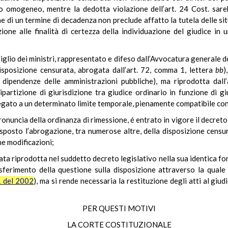
do omogeneo, mentre la dedotta violazione dell’art. 24 Cost. sare
e di un termine di decadenza non preclude affatto la tutela delle situ
azione alle finalità di certezza della individuazione del giudice in
iglio dei ministri, rappresentato e difeso dall’Avvocatura generale de
disposizione censurata, abrogata dall’art. 72, comma 1, lettera
bb
)
e dipendenze delle amministrazioni pubbliche), ma riprodotta dall’
partizione di giurisdizione tra giudice ordinario in funzione di g
gato a un determinato limite temporale, pienamente compatibile con i
onuncia della ordinanza di rimessione, é entrato in vigore il decreto 
isposto l’abrogazione, tra numerose altre, della disposizione censur
e modificazioni;
ta riprodotta nel suddetto decreto legislativo nella sua identica for
sferimento della questione sulla disposizione attraverso la quale
1 del 2002
), ma si rende necessaria la restituzione degli atti al gi
PER QUESTI MOTIVI
LA CORTE COSTITUZIONALE