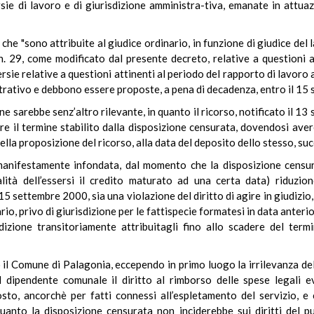
rsie di lavoro e di giurisdizione amministra-tiva, emanate in attua
che "sono attribuite al giudice ordinario, in funzione di giudice del l
n. 29, come modificato dal presente decreto, relative a questioni a
ie relative a questioni attinenti al periodo del rapporto di lavoro a
strativo e debbono essere proposte, a pena di decadenza, entro il 15
one sarebbe senz’altro rilevante, in quanto il ricorso, notificato il 
e il termine stabilito dalla disposizione censurata, dovendosi aver
ella proposizione del ricorso, alla data del deposito dello stesso, su
 manifestamente infondata, dal momento che la disposizione censu
ità dell’essersi il credito maturato ad una certa data) riduzione 
settembre 2000, sia una violazione del diritto di agire in giudizio, 
io, privo di giurisdizione per le fattispecie formatesi in data anter
dizione transitoriamente attribuitagli fino allo scadere del term
o il Comune di Palagonia, eccependo in primo luogo la irrilevanza del
 dipendente comunale il diritto al rimborso delle spese legali 
sto, ancorchè per fatti connessi all’espletamento del servizio, e
uanto la disposizione censurata non inciderebbe sui diritti del p