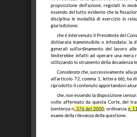
proposizione dell’azione, regolati in mo
essendo del tutto evidente che la fissazion
disciplina le modalità di esercizio in rel
giurisdizione;
che é intervenuto il Presidente del Cons
dichiarata inammissibile o infondata: la 
generali sull’ordinamento del lavoro all
limiterebbe infatti ad operare una mera ri
utilizzando lo strumento della decadenza le
Considerato
che, successivamente alla pr
all’articolo 72, comma 1, lettera
bb
), ha d
riprodotto il contenuto apportandovi alcun
che, non essendo la disposizione censura
volte affermato da questa Corte, del tra
(sentenza n
. 376 del 2000
; ordinanza
n. 1
esame della rilevanza della questione.