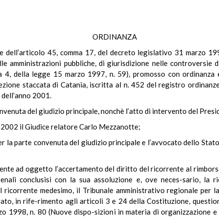
ORDINANZA
ale dell’articolo 45, comma 17, del decreto legislativo 31 marzo 19
le amministrazioni pubbliche, di giurisdizione nelle controversie d
ma 4, della legge 15 marzo 1997, n. 59), promosso con ordinanza 
sezione staccata di Catania, iscritta al n. 452 del registro ordinan
, dell’anno 2001.
nvenuta del giudizio principale, nonchè l’atto di intervento del Presi
 2002 il Giudice relatore Carlo Mezzanotte;
la parte convenuta del giudizio principale e l’avvocato dello Stato
vente ad oggetto l’accertamento del diritto del ricorrente al rimbor
enali conclusisi con la sua assoluzione e, ove neces-sario, la ri
 ricorrente medesimo, il Tribunale amministrativo regionale per la
o, in rife-rimento agli articoli 3 e 24 della Costituzione, questione
o 1998, n. 80 (Nuove dispo-sizioni in materia di organizzazione e d