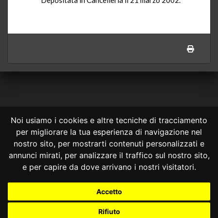
Noi usiamo i cookies e altre tecniche di tracciamento
per migliorare la tua esperienza di navigazione nel
CONSULTA ONLINE DAL 1995 -
NOTE LEGALI
nostro sito, per mostrarti contenuti personalizzati e
annunci mirati, per analizzare il traffico sul nostro sito,
Consulta OnLine non ha prodotto e non è responsabile per i contenuti e
le informazioni legali di siti collegati.
e per capire da dove arrivano i nostri visitatori.
La consultazione di questi o del materiale contenuto nel sito non
costituisce una relazione di consulenza legale.
Accetto
Nessuno deve confidare o agire in base alle informazioni disponibili in
questo sito senza una consulenza legale professionale.
Rifiuto