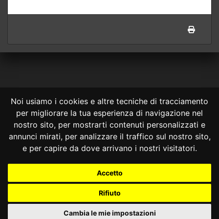
Noi usiamo i cookies e altre tecniche di tracciamento
per migliorare la tua esperienza di navigazione nel
CONSULTA ONLINE DAL 1995 -
NOTE LEGALI
nostro sito, per mostrarti contenuti personalizzati e
annunci mirati, per analizzare il traffico sul nostro sito,
Consulta OnLine non ha prodotto e non è responsabile per i contenuti e
le informazioni legali di siti collegati.
e per capire da dove arrivano i nostri visitatori.
La consultazione di questi o del materiale contenuto nel sito non
costituisce una relazione di consulenza legale.
Accetto
Nessuno deve confidare o agire in base alle informazioni disponibili in
questo sito senza una consulenza legale professionale.
Rifiuto
info@giurcost.org
|
Giurisprudenza Costituzionale
|
Consulta OnLine
|
@giurcost
Cambia le mie impostazioni