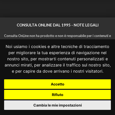
CONSULTA ONLINE DAL 1995 -
NOTE LEGALI
Consulta OnLine non ha prodotto e non è responsabile per i contenuti e
le informazioni legali di siti collegati.
Noi usiamo i cookies e altre tecniche di tracciamento
La consultazione di questi o del materiale contenuto nel sito non
costituisce una relazione di consulenza legale.
per migliorare la tua esperienza di navigazione nel
Nessuno deve confidare o agire in base alle informazioni disponibili in
nostro sito, per mostrarti contenuti personalizzati e
questo sito senza una consulenza legale professionale.
annunci mirati, per analizzare il traffico sul nostro sito,
info@giurcost.org
|
Giurisprudenza Costituzionale
|
e per capire da dove arrivano i nostri visitatori.
Consulta OnLine
|
@giurcost
Accetto
Rifiuto
Cambia le mie impostazioni