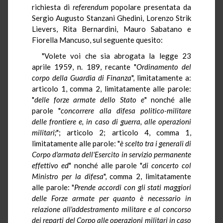
richiesta di
referendum
popolare presentata da
Sergio Augusto Stanzani Ghedini, Lorenzo Strik
Lievers, Rita Bernardini, Mauro Sabatano e
Fiorella Mancuso, sul seguente quesito:
"Volete voi che sia abrogata la legge 23
aprile 1959, n. 189, recante "
Ordinamento del
corpo della Guardia di Finanza
", limitatamente a:
articolo 1, comma 2, limitatamente alle parole:
"
delle forze armate dello Stato e
" nonché alle
parole "
concorrere alla difesa politico-militare
delle frontiere e, in caso di guerra, alle operazioni
militari;
"; articolo 2; articolo 4, comma 1,
limitatamente alle parole: "
è scelto tra i generali di
Corpo d'armata dell'Esercito in servizio permanente
effettivo ed
" nonché alle parole "
di concerto col
Ministro per la difesa
", comma 2, limitatamente
alle parole: "
Prende accordi con gli stati maggiori
delle Forze armate per quanto è necessario in
relazione all'addestramento militare e al concorso
dei reparti del Corpo alle operazioni militari in caso