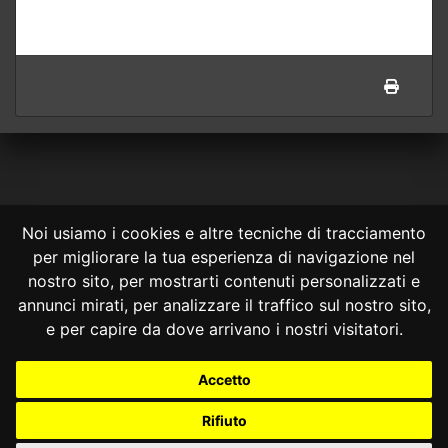
Noi usiamo i cookies e altre tecniche di tracciamento
per migliorare la tua esperienza di navigazione nel
CONSULTA ONLINE DAL 1995 -
NOTE LEGALI
nostro sito, per mostrarti contenuti personalizzati e
annunci mirati, per analizzare il traffico sul nostro sito,
Consulta OnLine non ha prodotto e non è responsabile per i contenuti e
le informazioni legali di siti collegati.
e per capire da dove arrivano i nostri visitatori.
La consultazione di questi o del materiale contenuto nel sito non
costituisce una relazione di consulenza legale.
Accetto
Nessuno deve confidare o agire in base alle informazioni disponibili in
questo sito senza una consulenza legale professionale.
Rifiuto
info@giurcost.org
|
Giurisprudenza Costituzionale
|