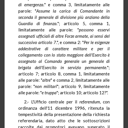
di emergenza.
" e comma 3, limitatamente alle
parole: "
Assume la carica di Comandante in
seconda il generale di divisione più anziano della
Guardia di finanza.
"; articolo 5, comma 1,
limitatamente alle parole: "
possono esservi
assegnati ufficiali di altre Forze armate, ai sensi del
successivo articolo 7.
", e comma 2: "
Per le esigenze
addestrative di carattere militare e per il
collegamento con lo stato maggiore dell'Esercito è
assegnato al Comando generale un generale di
brigata dell'Esercito in servizio permanente.
";
articolo 7; articolo 8, comma 1, limitatamente
alle parole: "
altre
" e comma 2, limitatamente alle
parole: "
non militari
"; articolo 9, limitatamente
alle parole: "
e truppa
"; articolo 10; articolo 12?".
2.- L'Ufficio centrale per il
referendum,
con
ordinanza dell'11 dicembre 1996, ritenuta la
tempestività della presentazione della richiesta
referendaria, dato atto che le sottoscrizioni
raccolte dai promotori avevano superato il