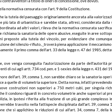
i contravventori a titolo di oneri di concessione, ove dovuti.
ella normativa censurata con l'art. 9 della Costituzione.
he la tutela del paesaggio originariamente ancorata alla valorizzazio
 più lata di urbanistica e sarebbe stata, altresì, considerata dall
bordinata ad altri valori, rileva che la normativa censurata sacrifica 
nte richiama la sanatoria delle opere abusive, eseguite in aree sotto
ni preposte alla tutela del vincolo, per evidenziare che comunqu
one del silenzio-rifiuto, _troverà piena applicazione il meccanismo di 
mente il primo comma dell'art. 33 della legge n. 47 del 1985, dettato
one, ove venga conseguita l'autorizzazione da parte dell'autorità p
ti di cui agli artt. 734 cod. pen. e 1-sexies della legge n. 431 del 1
tenore dell'art. 39, comma 1, non sarebbe chiaro se la sanatoria oper
vece a quelle di volumetria superiore. Detta norma, infatti prevedendo
uove costruzioni non superiori a 750 metri cubi, per singola richi
e il condono riguardi in concreto volumetrie anche superiori al pr
izia, in ipotesi riferita alla frazione di un più grande complesso im
rrebbe travolto nella fattispecie disciplinata dall'art. 39, comma 16,
ne che si applichino le riduzioni di cui all'art. 34, comma 7, della