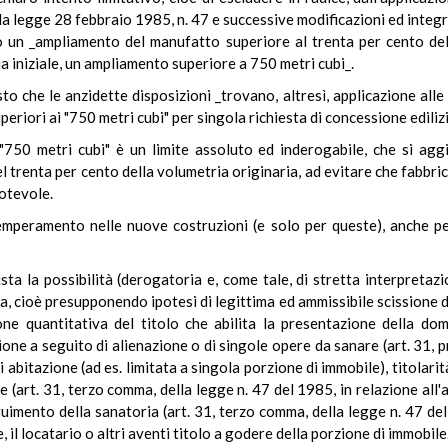
la legge 28 febbraio 1985, n. 47 e successive modificazioni ed integr
n _ampliamento del manufatto superiore al trenta per cento dell
 iniziale, un ampliamento superiore a 750 metri cubi_.
to che le anzidette disposizioni _trovano, altresì, applicazione alle
eriori ai "750 metri cubi" per singola richiesta di concessione edilizi
"750 metri cubi" è un limite assoluto ed inderogabile, che si agg
trenta per cento della volumetria originaria, ad evitare che fabbrica
otevole.
temperamento nelle nuove costruzioni (e solo per queste), anche pe
sta la possibilità (derogatoria e, come tale, di stretta interpretaz
ria, cioè presupponendo ipotesi di legittima ed ammissibile scissione 
ione quantitativa del titolo che abilita la presentazione della do
zione a seguito di alienazione o di singole opere da sanare (art. 31
 di abitazione (ad es. limitata a singola porzione di immobile), titola
ere (art. 31, terzo comma, della legge n. 47 del 1985, in relazione all
imento della sanatoria (art. 31, terzo comma, della legge n. 47 del 
 il locatario o altri aventi titolo a godere della porzione di immobile