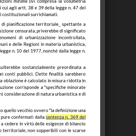
izioni minime (ivi compresa la volumetria
cui agli artt. 38 e 39 della legge n. 47 del
 costituzionali surrichiamati.
 di pianificazione territoriale_ spettante a
sizione censurata, priverebbe di significato
enomeni di urbanizzazione incontrollata,
uni e delle Regioni in materia urbanistica,
legge n. 10 del 1977, nonché dalla legge n.
risulterebbe sostanzialmente preordinata a
ei conti pubblici. Dette finalità sarebbero
a oblazione è calcolato in misura ridotta in
iduzione corrisponde a "specifiche minorate
i considerazione di natura urbanistica e di
o quello vecchio ovvero "la definizione una
ti pure confermati dalla
sentenza n. 369 del
 cedere in virtù delle esigenze di bilancio
o territoriale, non sopperibili con le scarse