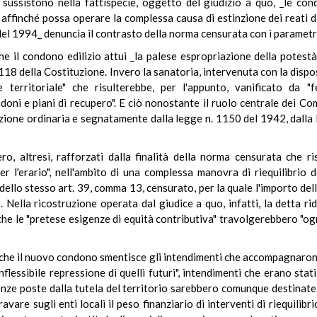
ussistono nella fattispecie, oggetto del giudizio a quo, _le cond
affinché possa operare la complessa causa di estinzione dei reati di 
 del 1994_ denuncia il contrasto della norma censurata con i parametri
che il condono edilizio attui _la palese espropriazione della potestà
 118 della Costituzione. Invero la sanatoria, intervenuta con la dispo
 territoriale" che risulterebbe, per l'appunto, vanificato da "f
ni e piani di recupero". E ciò nonostante il ruolo centrale dei Com
ione ordinaria e segnatamente dalla legge n. 1150 del 1942, dalla 
bero, altresì, rafforzati dalla finalità della norma censurata che 
per l'erario", nell'ambito di una complessa manovra di riequilibrio d
ello stesso art. 39, comma 13, censurato, per la quale l'importo dell
o. Nella ricostruzione operata dal giudice a quo, infatti, la detta r
che le "pretese esigenze di equità contributiva" travolgerebbero "ogn
re, che il nuovo condono smentisce gli intendimenti che accompagnaron
inflessibile repressione di quelli futuri", intendimenti che erano sta
nze poste dalla tutela del territorio sarebbero comunque destinate a
are sugli enti locali il peso finanziario di interventi di riequilibri