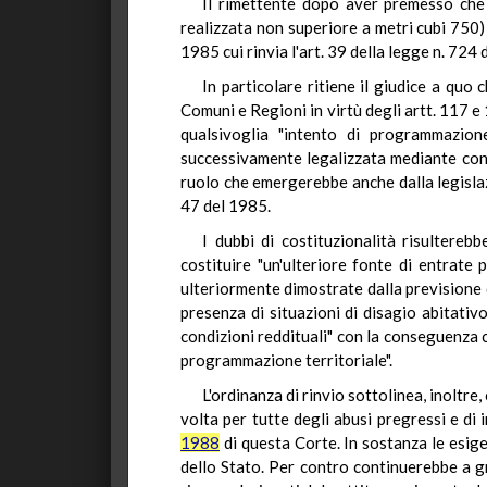
Il rimettente dopo aver premesso che s
realizzata non superiore a metri cubi 750) 
1985 cui rinvia l'art. 39 della legge n. 724
In particolare ritiene il giudice a quo 
Comuni e Regioni in virtù degli artt. 117 e
qualsivoglia "intento di programmazione
successivamente legalizzata mediante condo
ruolo che emergerebbe anche dalla legislaz
47 del 1985.
I dubbi di costituzionalità risultereb
costituire "un'ulteriore fonte di entrate 
ulteriormente dimostrate dalla previsione d
presenza di situazioni di disagio abitativ
condizioni reddituali" con la conseguenza 
programmazione territoriale".
L'ordinanza di rinvio sottolinea, inolt
volta per tutte degli abusi pregressi e di 
1988
di questa Corte. In sostanza le esige
dello Stato. Per contro continuerebbe a grav