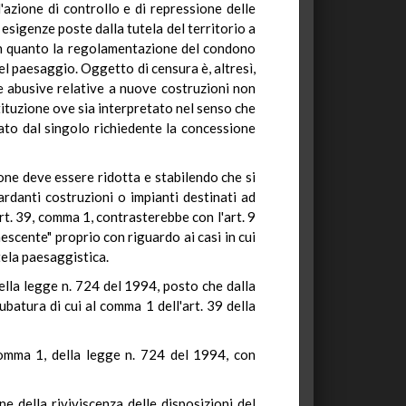
l'azione di controllo e di repressione delle
sigenze poste dalla tutela del territorio a
e, in quanto la regolamentazione del condono
el paesaggio. Oggetto di censura è, altresì,
re abusive relative a nuove costruzioni non
stituzione ove sia interpretato nel senso che
ato dal singolo richiedente la concessione
zione deve essere ridotta e stabilendo che si
ardanti costruzioni o impianti destinati ad
'art. 39, comma 1, contrasterebbe con l'art. 9
escente" proprio con riguardo ai casi in cui
ela paesaggistica.
della legge n. 724 del 1994, posto che dalla
cubatura di cui al comma 1 dell'art. 39 della
, comma 1, della legge n. 724 del 1994, con
ne della riviviscenza delle disposizioni del