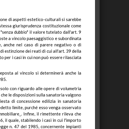
ne di aspetti estetico-culturali si sarebbe
a stessa giurisprudenza costituzionale come
"senza dubbio" il valore tutelato dall'art. 9
poste a vincolo paesaggistico e subordinata
e, anche nel caso di parere negativo o di
estinzione dei reati di cui all'art. 39 della
 per i casi in cui non può essere rilasciata
reposta al vincolo si determinerà anche la
985.
i solo con riguardo alle opere di volumetria
 che le disposizioni sulla sanatoria valgono
esta di concessione edilizia in sanatoria
edetto limite, purché esso venga osservato
mobiliare_. Infine, il rimettente rileva che
 il quale, stabilendo i casi in cui l'importo
 legge n. 47 del 1985, concernente impianti