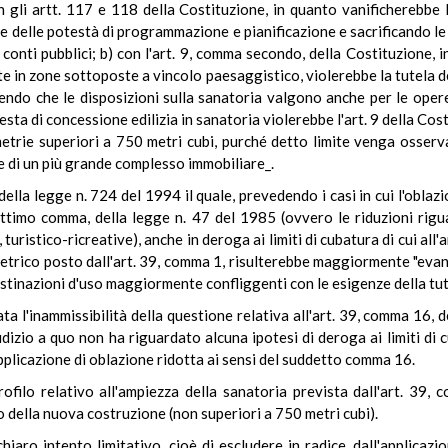
con gli artt. 117 e 118 della Costituzione, in quanto vanificherebbe 
 delle potestà di programmazione e pianificazione e sacrificando le e
ei conti pubblici; b) con l'art. 9, comma secondo, della Costituzion
ate in zone sottoposte a vincolo paesaggistico, violerebbe la tutela d
bilendo che le disposizioni sulla sanatoria valgono anche per le ope
iesta di concessione edilizia in sanatoria violerebbe l'art. 9 della Co
trie superiori a 750 metri cubi, purché detto limite venga osserv
one di un più grande complesso immobiliare_.
 della legge n. 724 del 1994 il quale, prevedendo i casi in cui l'obla
, settimo comma, della legge n. 47 del 1985 (ovvero le riduzioni rigu
i, turistico-ricreative), anche in deroga ai limiti di cubatura di cui all
metrico posto dall'art. 39, comma 1, risulterebbe maggiormente "evan
tinazioni d'uso maggiormente confliggenti con le esigenze della tut
a l'inammissibilità della questione relativa all'art. 39, comma 16, 
udizio a quo non ha riguardato alcuna ipotesi di deroga ai limiti di 
pplicazione di oblazione ridotta ai sensi del suddetto comma 16.
rofilo relativo all'ampiezza della sanatoria prevista dall'art. 39
 della nuova costruzione (non superiori a 750 metri cubi).
iaro intento limitativo, cioè di escludere in radice, dall'applicazio