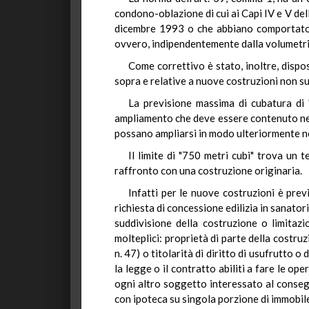
condono-oblazione di cui ai Capi IV e V del
dicembre 1993 o che abbiano comportato u
ovvero, indipendentemente dalla volumetria
Come correttivo è stato, inoltre, dispos
sopra e relative a nuove costruzioni non sup
La previsione massima di cubatura di 
ampliamento che deve essere contenuto nel 
possano ampliarsi in modo ulteriormente n
Il limite di "750 metri cubi" trova un 
raffronto con una costruzione originaria.
Infatti per le nuove costruzioni è previ
richiesta di concessione edilizia in sanato
suddivisione della costruzione o limitaz
molteplici: proprietà di parte della costru
n. 47) o titolarità di diritto di usufrutto o
la legge o il contratto abiliti a fare le op
ogni altro soggetto interessato al consegu
con ipoteca su singola porzione di immobile,