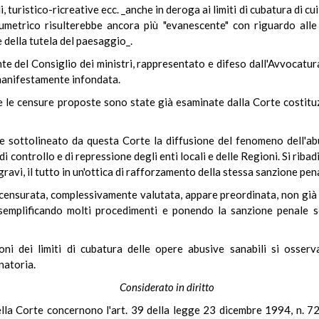
i, turistico-ricreative ecc. _anche in deroga ai limiti di cubatura di cu
lumetrico risulterebbe ancora più "evanescente" con riguardo alle
della tutela del paesaggio_.
nte del Consiglio dei ministri, rappresentato e difeso dall'Avvocatur
 manifestamente infondata.
e le censure proposte sono state già esaminate dalla Corte costitu
e sottolineato da questa Corte la diffusione del fenomeno dell'abu
i controllo e di repressione degli enti locali e delle Regioni. Si ribadi
gravi, il tutto in un'ottica di rafforzamento della stessa sanzione pen
 censurata, complessivamente valutata, appare preordinata, non già a
semplificando molti procedimenti e ponendo la sanzione penale s
ni dei limiti di cubatura delle opere abusive sanabili si osser
natoria.
Considerato in diritto
lla Corte concernono l'art. 39 della legge 23 dicembre 1994, n. 724 