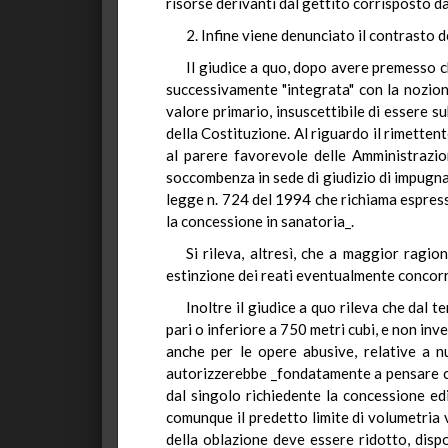
risorse derivanti dal gettito corrisposto da
2. Infine viene denunciato il contrasto d
Il giudice a quo, dopo avere premesso c
successivamente "integrata" con la nozione
valore primario, insuscettibile di essere su
della Costituzione. Al riguardo il rimette
al parere favorevole delle Amministrazio
soccombenza in sede di giudizio di impugnazi
legge n. 724 del 1994 che richiama espressa
la concessione in sanatoria_.
Si rileva, altresì, che a maggior ragi
estinzione dei reati eventualmente concorren
Inoltre il giudice a quo rileva che dal 
pari o inferiore a 750 metri cubi, e non in
anche per le opere abusive, relative a n
autorizzerebbe _fondatamente a pensare ch
dal singolo richiedente la concessione edil
comunque il predetto limite di volumetria ve
della oblazione deve essere ridotto, dispo