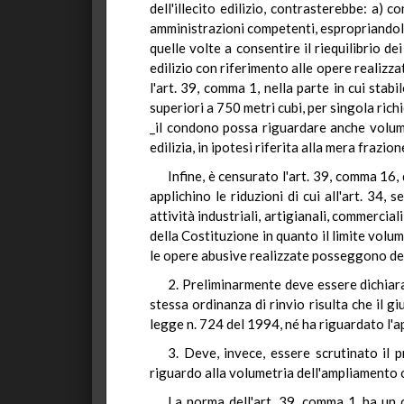
dell'illecito edilizio, contrasterebbe: a) 
amministrazioni competenti, espropriandole
quelle volte a consentire il riequilibrio d
edilizio con riferimento alle opere realizz
l'art. 39, comma 1, nella parte in cui sta
superiori a 750 metri cubi, per singola rich
_il condono possa riguardare anche volume
edilizia, in ipotesi riferita alla mera frazi
Infine, è censurato l'art. 39, comma 16,
applichino le riduzioni di cui all'art. 34
attività industriali, artigianali, commercial
della Costituzione in quanto il limite volu
le opere abusive realizzate posseggono des
2. Preliminarmente deve essere dichiarat
stessa ordinanza di rinvio risulta che il gi
legge n. 724 del 1994, né ha riguardato l'a
3. Deve, invece, essere scrutinato il p
riguardo alla volumetria dell'ampliamento o
La norma dell'art. 39, comma 1, ha un ch