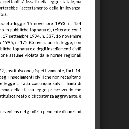
 accettabilità fissati nella legge statale, ma
orterebbe l'accertamento della irrilevanza,
toia.
 decreto-legge 15 novembre 1993, n. 454
ano in pubbliche fognature), reiterato con i
9, 17 settembre 1994, n. 537, 16 novembre
o 1995, n. 172 (Conversione in legge, con
bliche fognature e degli insediamenti civili
sione assume violata dalle norme regionali
2, sostituiscono, rispettivamente, l'art. 14,
degli insediamenti civili che non recapitano
 legge ... fatti comunque salvi i limiti di
 comma, della stessa legge, prescrivendo che
 costituisca reato o circostanza aggravante, è
superveniens nel giudizio pendente dinanzi ad