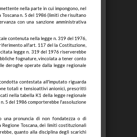
rimettente nella parte in cui impongono, nel
la Toscana n. 5 del 1986 (limiti che risultano
sservanza con una sanzione amministrativa
tatale contenuta nella legge n. 319 del 1976,
ferimento all'art. 117 del la Costituzione,
a citata legge n. 319 del 1976 riserverebbe
bbliche fognature, vincolata a tener conto
delle deroghe operate dalla legge regionale
 condotta contestata all'imputato riguarda
e totali e tensioattivi anionici, prescritti
icati nella tabella K1 della legge regionale
le n. 5 del 1986 comporterebbe l'assoluzione
sto una pronuncia di non fondatezza o di
a Regione Toscana, dei limiti costituzionali
ebbe, quanto alla disciplina degli scarichi