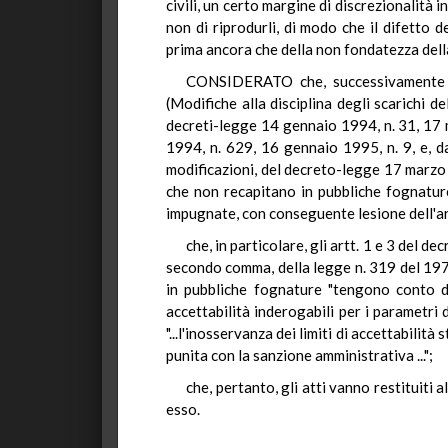
civili, un certo margine di discrezionalità i
non di riprodurli, di modo che il difetto 
prima ancora che della non fondatezza della
CONSIDERATO che, successivamente al
(Modifiche alla disciplina degli scarichi d
decreti-legge 14 gennaio 1994, n. 31, 17
1994, n. 629, 16 gennaio 1995, n. 9, e, 
modificazioni, del decreto-legge 17 marzo 1
che non recapitano in pubbliche fognature
impugnate, con conseguente lesione dell'ar
che, in particolare, gli artt. 1 e 3 del 
secondo comma, della legge n. 319 del 1976,
in pubbliche fognature "tengono conto dei 
accettabilità inderogabili per i parametri 
"...l'inosservanza dei limiti di accettabilit
punita con la sanzione amministrativa ...";
che, pertanto, gli atti vanno restituiti 
esso.