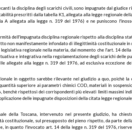
canti la disciplina degli scarichi civili, sono impugnate dal giudice 
ttabilità prescritti dalla tabella K1, allegata alla legge regionale del
abella A allegata alla legge n. 319 del 1976) e ne puniscono l'ino
formità dell'impugnata disciplina regionale rispetto alla disciplina s
to non manifestamente infondato di illegittimità costituzionale in ri
à legislativa regionale nella materia, dal momento che l'art. 14 dell
uativa e integrativa nella regolamentazione degli scarichi delle pu
tabelle allegate alla legge n. 319 del 1976, ad esclusiva eccezione 
uzionale in oggetto sarebbe rilevante nel giudizio a quo, poichè la
 quantità superiore ai parametri chimici COD, materiali in sospension
, benchè rispettosi dei corrispondenti più elevati limiti massimi ind
applicazione delle impugnate disposizioni della citata legge regiona
nale della Toscana, intervenuto nel presente giudizio, ha chie
ità costituzionale, sul presupposto del pieno rispetto, da parte dell
e, in quanto l'invocato art. 14 della legge n. 319 del 1976, riserver