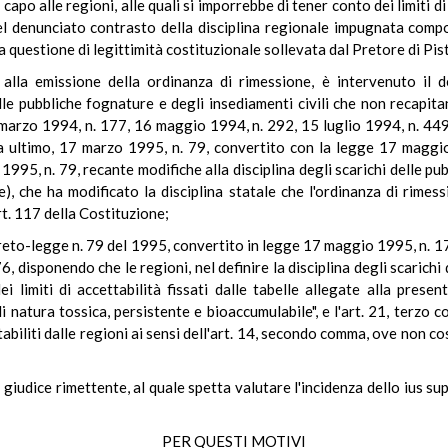
n capo alle regioni, alle quali si imporrebbe di tener conto dei limiti di
del denunciato contrasto della disciplina regionale impugnata comp
 questione di legittimità costituzionale sollevata dal Pretore di Pis
la emissione della ordinanza di rimessione, è intervenuto il
elle pubbliche fognature e degli insediamenti civili che non recapit
 marzo 1994, n. 177, 16 maggio 1994, n. 292, 15 luglio 1994, n. 44
da ultimo, 17 marzo 1995, n. 79, convertito con la legge 17 maggi
995, n. 79, recante modifiche alla disciplina degli scarichi delle pub
), che ha modificato la disciplina statale che l'ordinanza di rimes
t. 117 della Costituzione;
decreto-legge n. 79 del 1995, convertito in legge 17 maggio 1995, n. 17
 disponendo che le regioni, nel definire la disciplina degli scarichi 
limiti di accettabilità fissati dalle tabelle allegate alla presente
di natura tossica, persistente e bioaccumulabile", e l'art. 21, terzo
à stabiliti dalle regioni ai sensi dell'art. 14, secondo comma, ove non
al giudice rimettente, al quale spetta valutare l'incidenza dello ius 
PER QUESTI MOTIVI