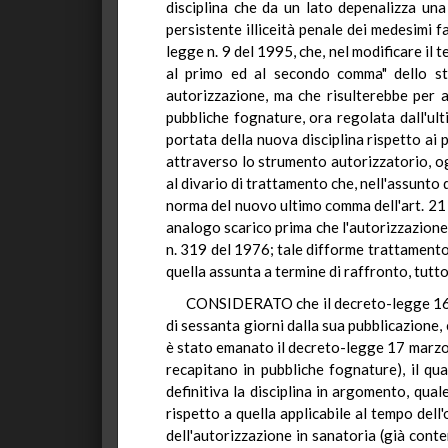
disciplina che da un lato depenalizza una
persistente illiceità penale dei medesimi f
legge n. 9 del 1995, che, nel modificare il 
al primo ed al secondo comma" dello ste
autorizzazione, ma che risulterebbe per al
pubbliche fognature, ora regolata dall'ult
portata della nuova disciplina rispetto ai 
attraverso lo strumento autorizzatorio, ogn
al divario di trattamento che, nell'assunto 
norma del nuovo ultimo comma dell'art. 21 de
analogo scarico prima che l'autorizzazione 
n. 319 del 1976; tale difforme trattamento 
quella assunta a termine di raffronto, tutto
CONSIDERATO che il decreto-legge 16 ge
di sessanta giorni dalla sua pubblicazione
è stato emanato il decreto-legge 17 marzo 1
recapitano in pubbliche fognature), il qu
definitiva la disciplina in argomento, qua
rispetto a quella applicabile al tempo dell'
dell'autorizzazione in sanatoria (già conte