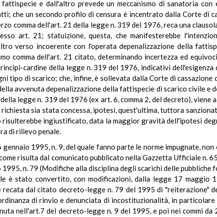
 fattispecie e dall'altro prevede un meccanismo di sanatoria con e
atti; che un secondo profilo di censura è incentrato dalla Corte di c
terzo comma dell'art. 21 della legge n. 319 del 1976, reca una clausola 
sso art. 21; statuizione, questa, che manifesterebbe l'intenzion
tro verso incoerente con l'operata depenalizzazione della fattispe
imo comma dell'art. 21 citato, determinando incertezza ed equivocit
principi-cardine della legge n. 319 del 1976, indicativi dell'esigenz
i tipo di scarico; che, infine, è sollevata dalla Corte di cassazione
della avvenuta depenalizzazione della fattispecie di scarico civile e
lla legge n. 319 del 1976 (ex art. 6, comma 2, del decreto), viene a s
richiesta sia stata concessa, ipotesi, quest'ultima, tuttora sanzionat
risulterebbe ingiustificato, data la maggior gravità dell'ipotesi deg
ra di rilievo penale.
nnaio 1995, n. 9, del quale fanno parte le norme impugnate, non è 
, come risulta dal comunicato pubblicato nella Gazzetta Ufficiale n. 
995, n. 79 (Modifiche alla disciplina degli scarichi delle pubbliche f
ale è stato convertito, con modificazioni, dalla legge 17 maggio 
le recata dal citato decreto-legge n. 79 del 1995 di "reiterazione" d
ordinanza di rinvio e denunciata di incostituzionalità, in particolare 
nuta nell'art.7 del decreto-legge n. 9 del 1995, e poi nei commi da 2