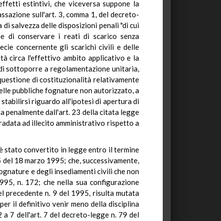
ffetti estintivi, che viceversa suppone la
assazione sull'art. 3, comma 1, del decreto-
di salvezza delle disposizioni penali "di cui
e di conservare i reati di scarico senza
cie concernente gli scarichi civili e delle
à circa l'effettivo ambito applicativo e la
a di sottoporre a regolamentazione unitaria,
 questione di costituzionalità relativamente
 delle pubbliche fognature non autorizzato, a
tabilirsi riguardo all'ipotesi di apertura di
a penalmente dall'art. 23 della citata legge
radata ad illecito amministrativo rispetto a
stato convertito in legge entro il termine
65 del 18 marzo 1995; che, successivamente,
ognature e degli insediamenti civili che non
1995, n. 172; che nella sua configurazione
el precedente n. 9 del 1995, risulta mutata
per il definitivo venir meno della disciplina
 a 7 dell'art. 7 del decreto-legge n. 79 del