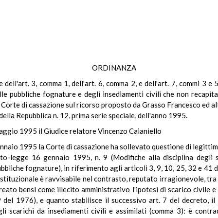
ORDINANZA
le dell'art. 3, comma 1, dell'art. 6, comma 2, e dell'art. 7, commi 3 
delle pubbliche fognature e degli insediamenti civili che non recap
Corte di cassazione sul ricorso proposto da Grasso Francesco ed altro
della Repubblica n. 12, prima serie speciale, dell'anno 1995.
maggio 1995 il Giudice relatore Vincenzo Caianiello
io 1995 la Corte di cassazione ha sollevato questione di legittimit
o-legge 16 gennaio 1995, n. 9 (Modifiche alla disciplina degli s
bbliche fognature), in riferimento agli articoli 3, 9, 10, 25, 32 e 41
 costituzionale è ravvisabile nel contrasto, reputato irragionevole, tra
ato bensì come illecito amministrativo l'ipotesi di scarico civile 
 del 1976), e quanto stabilisce il successivo art. 7 del decreto, i
li scarichi da insediamenti civili e assimilati (comma 3): è contra