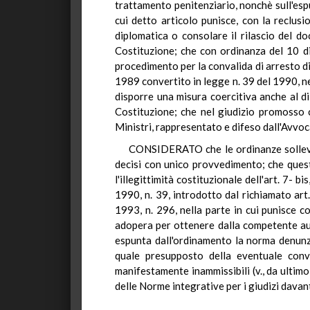
trattamento penitenziario, nonchè sull'espu
cui detto articolo punisce, con la reclus
diplomatica o consolare il rilascio del d
Costituzione; che con ordinanza del 10 di
procedimento per la convalida di arresto di 
1989 convertito in legge n. 39 del 1990, ne
disporre una misura coercitiva anche al di f
Costituzione; che nel giudizio promosso 
Ministri, rappresentato e difeso dall'Avvoc
CONSIDERATO che le ordinanze sollevano
decisi con unico provvedimento; che que
l'illegittimità costituzionale dell'art. 7-
1990, n. 39, introdotto dal richiamato ar
1993, n. 296, nella parte in cui punisce c
adopera per ottenere dalla competente aut
espunta dall'ordinamento la norma denunzia
quale presupposto della eventuale conva
manifestamente inammissibili (v., da ultimo
delle Norme integrative per i giudizi davant