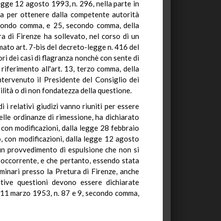
legge 12 agosto 1993, n. 296, nella parte in
era per ottenere dalla competente autorità
 secondo comma, e 25, secondo comma, della
a di Firenze ha sollevato, nel corso di un
amato art. 7-bis del decreto-legge n. 416 del
ri dei casi di flagranza nonchè con sente di
n riferimento all'art. 13, terzo comma, della
tervenuto il Presidente del Consiglio dei
lità o di non fondatezza della questione.
 relativi giudizi vanno riuniti per essere
elle ordinanze di rimessione, ha dichiarato
, con modificazioni, dalla legge 28 febbraio
, con modificazioni, dalla legge 12 agosto
i un provvedimento di espulsione che non si
 occorrente, e che pertanto, essendo stata
iminari presso la Pretura di Firenze, anche
ative questioni devono essere dichiarate
ge 11 marzo 1953, n. 87 e 9, secondo comma,