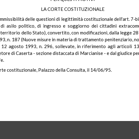
LA CORTE COSTITUZIONALE
inammissibilità delle questioni di legittimità costituzionale dell'art. 
i asilo politico, di ingresso e soggiorno dei cittadini extracomun
territorio dello Stato), convertito, con modificazioni, dalla legge 28 
, n. 187 (Nuove misure in materia di trattamento penitenziario, nonch
e 12 agosto 1993, n. 296, sollevate, in riferimento agli articoli
ore di Caserta - sezione distaccata di Marcianise - e dal giudice per 
fe.
rte costituzionale, Palazzo della Consulta, il 14/06/95.