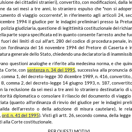
lsione dei cittadini stranieri), convertito, con modificazioni, dalla 
ione da sei mesi a tre anni, lo straniero espulso che "non si adop
ocumento di viaggio occorrente", in riferimento agli articoli 24,
cembre 1994 il giudice per le indagini preliminari presso la Pretur
polizia giudiziaria, questione di legittimità costituzionale del richi
lla parte sopra specificata ed in quanto consente l'arresto anche fuo
uori dei limiti di cui all'art. 280 del codice di procedura penale, i
con l'ordinanza del 16 novembre 1994 del Pretore di Caserta è in
atura generale dello Stato, chiedendo una declaratoria di inammissibi
 questioni analoghe e riferite alla medesima norma, e che quindi i
sta Corte, con
sentenza n. 34 del 1995
, successiva alla pronuncia d
 bis, comma 1, del decreto-legge 30 dicembre 1989, n. 416, convertito
t. 8, comma 2, del decreto-legge 14 giugno 1993, n. 187, convertito
on la reclusione da sei mesi a tre anni lo straniero destinatario d
orità diplomatica o consolare il rilascio del documento di viaggio
ta (quanto all'ordinanza di rinvio del giudice per le indagini prel
lida dell'arresto o della adozione di misura cautelare), le rel
,
ord. n. 41 del 1995
). Visti gli artt. 26, secondo comma, della leg
i alla Corte costituzionale.
PER QUESTI MOTIVI