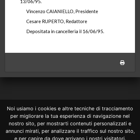
13/06/95.
Vincenzo CAIANIELLO, Presidente
Cesare RUPERTO, Redattore
Depositata in cancelleria il 16/06/95.
Noi usiamo i cookies e altre tecniche di tracciamento
per migliorare la tua esperienza di navigazione nel
CONSULTA ONLINE DAL 1995 -
NOTE LEGALI
nostro sito, per mostrarti contenuti personalizzati e
annunci mirati, per analizzare il traffico sul nostro sito,
Consulta OnLine non ha prodotto e non è responsabile per i contenuti e
le informazioni legali di siti collegati.
e per capire da dove arrivano i nostri visitatori.