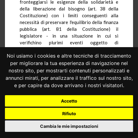
fronteggiarsi le esigenze della solidarietà e
della liberazione dal bisogno (art. 38 della
Costituzione) con i limiti conseguenti alla
necessità di preservare l'equilibrio della finanza
pubblica (art. 81 della Costituzione) il
legislatore - in una situazione in cui si
verifichino plurimi eventi oggetto di
assicurazioni sociali - valuti come sufficiente
Noi usiamo i cookies e altre tecniche di tracciamento
l'attribuzione di un unico trattamento
previdenziale al fine di garantire al lavoratore
per migliorare la tua esperienza di navigazione nel
assicurato mezzi adeguati alle esigenze di vita
nostro sito, per mostrarti contenuti personalizzati e
sue e della sua famiglia. Questa concentrazione
annunci mirati, per analizzare il traffico sul nostro sito,
dell'intervento del sistema di sicurezza sociale in
e per capire da dove arrivano i nostri visitatori.
un'unica prestazione deve però soddisfare il
principio di eguaglianza e di ragionevolezza (art.
Accetto
3 della Costituzione) non potendo
pretermettersi che in generale chi subisce
Rifiuto
plurimi eventi pregiudizievoli si trova esposto
ad una situazione di bisogno maggiore di chi ne
Cambia le mie impostazioni
subisce uno solo e quindi il primo non potrà,
rispetto a quest'ultimo, avere un trattamento