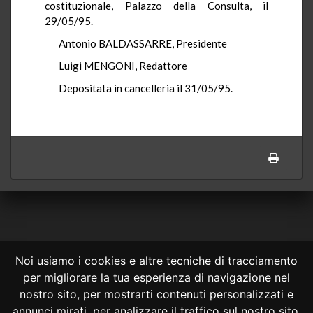
costituzionale, Palazzo della Consulta, il
29/05/95.
Antonio BALDASSARRE, Presidente
Luigi MENGONI, Redattore
Depositata in cancelleria il 31/05/95.
Noi usiamo i cookies e altre tecniche di tracciamento
per migliorare la tua esperienza di navigazione nel
CONSULTA ONLINE DAL 1995 -
NOTE LEGALI
nostro sito, per mostrarti contenuti personalizzati e
annunci mirati, per analizzare il traffico sul nostro sito,
Consulta OnLine non ha prodotto e non è responsabile per i contenuti e