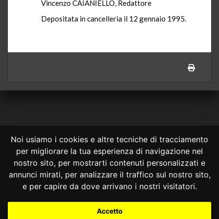
Vincenzo CAIANIELLO, Redattore
Depositata in cancelleria il 12 gennaio 1995.
Noi usiamo i cookies e altre tecniche di tracciamento
per migliorare la tua esperienza di navigazione nel
CONSULTA ONLINE DAL 1995 -
NOTE LEGALI
nostro sito, per mostrarti contenuti personalizzati e
annunci mirati, per analizzare il traffico sul nostro sito,
Consulta OnLine non ha prodotto e non è responsabile per i contenuti e
le informazioni legali di siti collegati.
e per capire da dove arrivano i nostri visitatori.
La consultazione di questi o del materiale contenuto nel sito non
costituisce una relazione di consulenza legale.
Accetto
Nessuno deve confidare o agire in base alle informazioni disponibili in