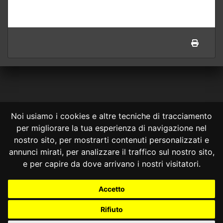
Noi usiamo i cookies e altre tecniche di tracciamento
per migliorare la tua esperienza di navigazione nel
CONSULTA ONLINE DAL 1995 -
NOTE LEGALI
nostro sito, per mostrarti contenuti personalizzati e
annunci mirati, per analizzare il traffico sul nostro sito,
Consulta OnLine non ha prodotto e non è responsabile per i contenuti e
le informazioni legali di siti collegati.
e per capire da dove arrivano i nostri visitatori.
La consultazione di questi o del materiale contenuto nel sito non
costituisce una relazione di consulenza legale.
Accetto
Nessuno deve confidare o agire in base alle informazioni disponibili in
questo sito senza una consulenza legale professionale.
Rifiuto
info@giurcost.org
|
Giurisprudenza Costituzionale
|