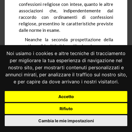
confessioni religiose con intese, quanto le altre
associazioni che, indipendentemente dal
raccordo con ordinamenti di confessioni
religiose, presentino le caratteristiche previste
dalle norme in esame.
Neanche la seconda prospettazione della
questione di legittimità costituzionale proposta
dal Tribunale di Torino è, pertanto, fondata.
Noi usiamo i cookies e altre tecniche di tracciamento
per migliorare la tua esperienza di navigazione nel
PER QUESTI MOTIVI
nostro sito, per mostrarti contenuti personalizzati e
LA CORTE COSTITUZIONALE
annunci mirati, per analizzare il traffico sul nostro sito,
dichiara non fondata la questione di
e per capire da dove arrivano i nostri visitatori.
legittimità costituzionale dell'art.4 del d.P.R. 26
ottobre 1972, n. 633 (Istituzione e disciplina
Accetto
dell'imposta sul valore aggiunto) e dell'art. 20
del d.P.R. 29 settembre 1973, n. 598 (Istituzione
Rifiuto
e disciplina dell'imposta sul reddito delle
persone giuridiche), in riferimento agli art. 3, 8 e
Cambia le mie impostazioni
53 della Costituzione, sollevata dal Tribunale di