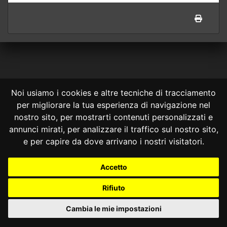
Noi usiamo i cookies e altre tecniche di tracciamento
per migliorare la tua esperienza di navigazione nel
CONSULTA ONLINE DAL 1995 -
NOTE LEGALI
nostro sito, per mostrarti contenuti personalizzati e
annunci mirati, per analizzare il traffico sul nostro sito,
Consulta OnLine non ha prodotto e non è responsabile per i contenuti e
le informazioni legali di siti collegati.
e per capire da dove arrivano i nostri visitatori.
La consultazione di questi o del materiale contenuto nel sito non
costituisce una relazione di consulenza legale.
Accetto
Nessuno deve confidare o agire in base alle informazioni disponibili in
questo sito senza una consulenza legale professionale.
Rifiuto
info@giurcost.org
|
Giurisprudenza Costituzionale
|
Consulta OnLine
|
@giurcost
Cambia le mie impostazioni