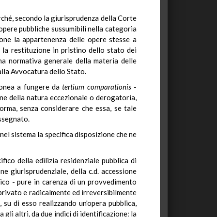
perché, secondo la giurisprudenza della Corte
 opere pubbliche sussumibili nella categoria
ppone la appartenenza delle opere stesse a
 la restituzione in pristino dello stato dei
ina normativa generale della materia delle
alla Avvocatura dello Stato.
idonea a fungere da
tertium
comparationis
-
one della natura eccezionale o derogatoria,
 norma, senza considerare che essa, se tale
assegnato.
nel sistema la specifica disposizione che ne
co della edilizia residenziale pubblica di
one giurisprudenziale, della c.d. accessione
lico - pure in carenza di un provvedimento
privato e radicalmente ed irreversibilmente
, su di esso realizzando un'opera pubblica,
li altri, da due indici di identificazione: la