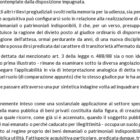
ontemplate dalla disposizione impugnata.
 altri rilievi pregiudiziali svolti nella memoria per la udienza, sia 
 acquisitiva può configurarsi solo in relazione alla realizzazione di
demaniali o patrimoniali indisponibili, il che, per un verso, presu
tuisce la ragione del divieto posto al giudice ordinario di disporre
agione dell'attesa, ormai perdurante da anni, di una nuova discipl
embra possa dirsi predicata dal carattere di transitorietà affermato d
ma dettata dal menzionato art. 3 della legge n. 488/88 sia o non 
lo prima illustrato - rimane da esaminare sotto la diversa angolazi
negare l'applicabilità in via di interpretazione analogica di detta
l ruolo (di comparazione appunto) che lo stesso giudice pur le ha 
e passare attraverso una pur sintetica indagine volta ad inquadrare 
nemente inteso come una sostanziale applicazione al settore specifi
alla mano pubblica di beni privati costituita dalla figura, di creazi
La quale ricorre, come già si è accennato, quando il soggetto pubb
hé mai emanato o perché caducato per illegittimità - occupa un suolo 
 al regime proprio dei beni demaniali o patrimoniali indisponibili
ca utilità. Fattispecie acquisitiva particolare, predicata dunque, tra g