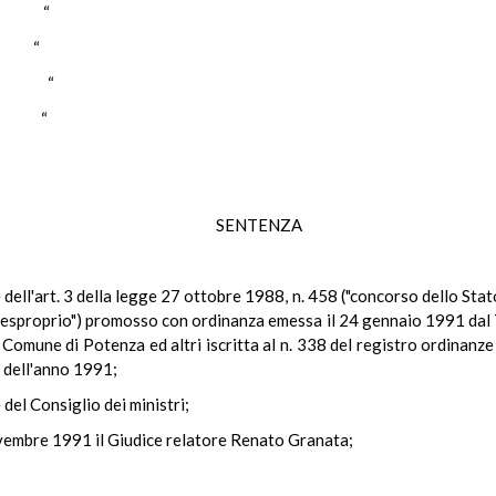
NI “
I “
TA “
LI “
SENTENZA
e dell'art. 3 della legge 27 ottobre 1988, n. 458 ("concorso dello Stato
i esproprio") promosso con ordinanza emessa il 24 gennaio 1991 dal T
 e Comune di Potenza ed altri iscritta al n. 338 del registro ordinan
, dell'anno 1991;
 del Consiglio dei ministri;
ovembre 1991 il Giudice relatore Renato Granata;