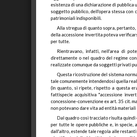
esistenza di una dichiarazione di pubblica ut
soggetto pubblico, dell'opera stessa con 
patrimoniali indisponibili.
Alla stregua di quanto sopra, pertanto, 
della accessione invertita poteva verificars
per tutte.
Rientravano, infatti, nell'area di pot
direttamente o nel quadro del regime conce
realizzate comunque da soggetti privati pur
Questa ricostruzione del sistema normat
tale comunemente intendendosi quella realiz
(in quanto, si ripete, rispetto a questa e
fattispecie acquisitiva "accessione invert
concessione-convenzione ex art. 35 cit. ma 
non potevano dare vita ad entità materiali 
Dal quadro così tracciato risulta quindi 
per tutte le opere pubbliche e, in specie, 
dall'altro, estende tale regola alle restant