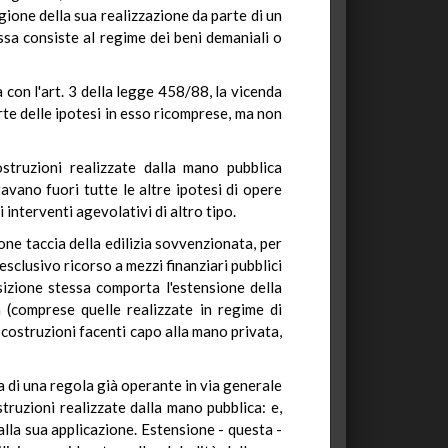
ragione della sua realizzazione da parte di un
sa consiste al regime dei beni demaniali o
 con l'art. 3 della legge 458/88, la vicenda
arte delle ipotesi in esso ricomprese, ma non
costruzioni realizzate dalla mano pubblica
avano fuori tutte le altre ipotesi di opere
interventi agevolativi di altro tipo.
ne taccia della edilizia sovvenzionata, per
sclusivo ricorso a mezzi finanziari pubblici
osizione stessa comporta l'estensione della
ca (comprese quelle realizzate in regime di
 costruzioni facenti capo alla mano privata,
za di una regola già operante in via generale
struzioni realizzate dalla mano pubblica: e,
 alla sua applicazione. Estensione - questa -