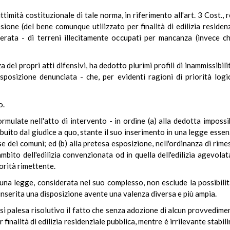
ittimità costituzionale di tale norma, in riferimento all'art. 3 Cost.
sione (del bene comunque utilizzato per finalità di edilizia residenz
erata - di terreni illecitamente occupati per mancanza (invece che
a dei propri atti difensivi, ha dedotto plurimi profili di inammissibi
disposizione denunciata - che, per evidenti ragioni di priorità log
o.
ormulate nell'atto di intervento - in ordine (a) alla dedotta impossi
buito dal giudice a quo, stante il suo inserimento in una legge esse
e dei comuni; ed (b) alla pretesa esposizione, nell'ordinanza di rimess
'ambito dell'edilizia convenzionata od in quella dell'edilizia agevola
orità rimettente.
i una legge, considerata nel suo complesso, non esclude la possibi
a inserita una disposizione avente una valenza diversa e più ampia.
i palesa risolutivo il fatto che senza adozione di alcun provvediment
inalità di edilizia residenziale pubblica, mentre è irrilevante stabi