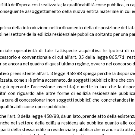
ilità dell'opera così realizzata; la qualificabilità come pubblica, in 
conseguente assoggettamento della nuova entità materiale in cui es
prima della introduzione nell'ordinamento della disposizione dettata
i nel settore della edilizia residenziale pubblica soltanto per una p
enziale operatività di tale fattispecie acquisitiva le ipotesi di 
ssorio e convenzionale di cui all'art. 35 della legge 865/71; rest
 se ancora nel quadro di quest'ultimo regime, ovvero nel concorso di 
ivo preesistente all'art. 3 legge 458/88 spiega perché la disposizio
zata, come si è prima accennato, da soggetti pubblici oltre che con e
ra già operante l'accessione invertita) e mette in luce che la disp
ita" con riguardo alle altre forme di edilizia residenziale pubbli
a cura di concessionari non soggetti pubblici) che, concretandosi in
qualificabili come opere pubbliche.
che l'art. 3 della legge 458/88, da un lato, prende atto della esisten
anche nel settore della edilizia residenziale pubblica quanto alle co
i parti della stessa edilizia residenziale pubblica che erano sottratte