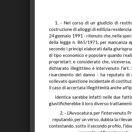
1. - Nel corso di un giudizio di resti
costruzione di alloggi di edilizia residenz
24 gennaio 1991 - ritenuto che, nella specie
della legge n. 865/1971, per mancanza app
secondo i principi elaborati dalla giurispru
di tipo economico e popolare quando realiz
proprietari; e considerato che, viceversa,
dichiarato illegittimo è intervenuto l'art
risarcimento del danno - ha reputato di 
sollevato questione incidentale di costituzi
il caso di accertata illegittimità anche all'
Identica sarebbe infatti nelle due fatti
giustificherebbe il loro diverso trattamento
2. - L'Avvocatura, per l'intervenuto P
reputando, per un verso, dubbia la rilevanz
contestando, sotto il secondo profilo, l'i