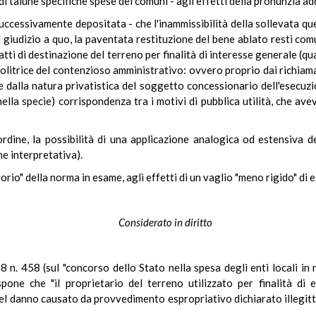
i talune specifiche spese dei comuni - agli effetti della pronunzia ad
uccessivamente depositata - che l'inammissibilità della sollevata q
el giudizio a quo, la paventata restituzione del bene ablato resti co
 atti di destinazione del terreno per finalità di interesse generale (qu
olitrice del contenzioso amministrativo: ovvero proprio dai richiamat
 dalla natura privatistica del soggetto concessionario dell'esecuzion
ella specie) corrispondenza tra i motivi di pubblica utilità, che ave
rdine, la possibilità di una applicazione analogica od estensiva dell
e interpretativa).
orio" della norma in esame, agli effetti di un vaglio "meno rigido" di e
Considerato in diritto
8 n. 458 (sul "concorso dello Stato nella spesa degli enti locali in
pone che "il proprietario del terreno utilizzato per finalità di e
del danno causato da provvedimento espropriativo dichiarato illegit