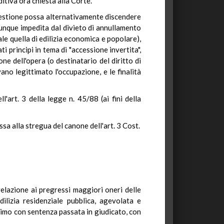
ditiva ora chiesta alla Corte.
uestione possa alternativamente discendere
munque impedita dal divieto di annullamento
ale quella di edilizia economica e popolare),
i principi in tema di "accessione invertita",
e dell'opera (o destinatario del diritto di
vano legittimato l'occupazione, e le finalità
'art. 3 della legge n. 45/88 (ai fini della
ssa alla stregua del canone dell'art. 3 Cost.
 relazione ai pregressi maggiori oneri delle
dilizia residenziale pubblica, agevolata e
timo con sentenza passata in giudicato, con