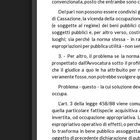
convenzionata, posto che entrambe sono c
Del pari non possono essere condivisi gli
di Cassazione, la vicenda della occupazione
(e soggette al regime) dei beni pubblici 
soggetti pubblici e, per altro verso, costi
luoghi; sia perché la norma stessa - in r
espropriazioni per pubblica utilità - non s
3. - Per altro, il problema se la nor
prospettato dall'Avvocatura sotto il profi
che il giudice a quo le ha attribuito per 
veramente fosse, non potrebbe svolgere que
Problema - questo - la cui soluzione dev
occupa.
L'art. 3 della legge 458/88 viene comu
quella particolare fattispecie acquisitiva 
invertita, od occupazione appropriativa. 
espropriativo operativo di effetti, o perc
lo trasforma in bene pubblico assoggettato
oggetto di precedente dichiarazione di pubbli