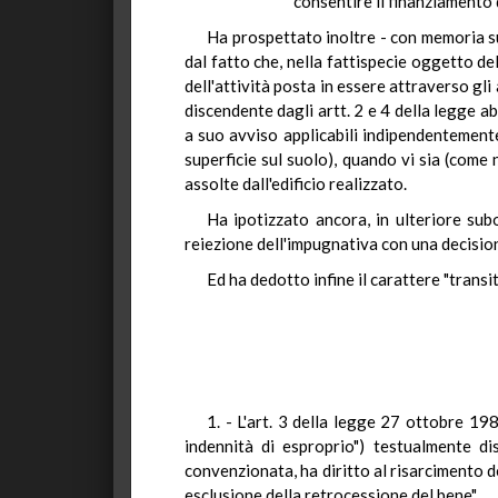
consentire il finanziamento d
Ha prospettato inoltre - con memoria s
dal fatto che, nella fattispecie oggetto d
dell'attività posta in essere attraverso gli
discendente dagli artt. 2 e 4 della legge ab
a suo avviso applicabili indipendentemente
superficie sul suolo), quando vi sia (come n
assolte dall'edificio realizzato.
Ha ipotizzato ancora, in ulteriore subo
reiezione dell'impugnativa con una decision
Ed ha dedotto infine il carattere "transit
1. - L'art. 3 della legge 27 ottobre 198
indennità di esproprio") testualmente dis
convenzionata, ha diritto al risarcimento 
esclusione della retrocessione del bene".