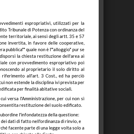
vedimenti espropriativi, utilizzati per la
adito Tribunale di Potenza con ordinanza del
te territoriale, ai sensi degli artt. 35 e 57
ne invertita, in favore delle cooperative,
ra pubblica"" quale non è l'"alloggio" pur se
sporsi la chiesta restituzione dell'area ai
sociale con provvedimento espropriativo poi
noscendo al proprietario il solo diritto al
iferimento all'art. 3 Cost., ed ha perciò
ui non estende la disciplina ivi prevista per
ificata per finalità abitative sociali.
 cui versa l'Amministrazione, per cui non si
consentita restituzione del suolo edificato.
n subordine l'infondatezza della questione:
ei dati di fatto nell'ordinanza di rinvio, e
rché facente parte di una legge volta solo a