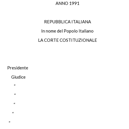
ANNO 1991
REPUBBLICA ITALIANA
In nome del Popolo Italiano
LA CORTE COSTITUZIONALE
residente
O Giudice
CO “
ORE “
RRE “
LLO “
I “