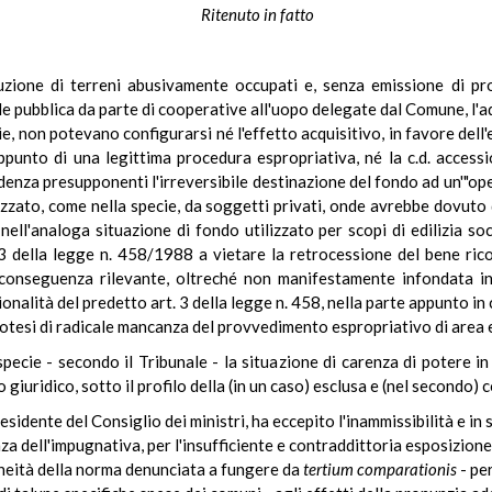
Ritenuto in fatto
tuzione di terreni abusivamente occupati e, senza emissione di prov
iale pubblica da parte di cooperative all'uopo delegate dal Comune, l'
, non potevano configurarsi né l'effetto acquisitivo, in favore dell'en
unto di una legittima procedura espropriativa, né la c.d. accessio
denza presupponenti l'irreversibile destinazione del fondo ad un'"ope
zato, come nella specie, da soggetti privati, onde avrebbe dovuto di
 nell'analoga situazione di fondo utilizzato per scopi di edilizia 
. 3 della legge n. 458/1988 a vietare la retrocessione del bene rico
conseguenza rilevante, oltreché non manifestamente infondata in r
onalità del predetto art. 3 della legge n. 458, nella parte appunto in c
ipotesi di radicale mancanza del provvedimento espropriativo di area ed
specie - secondo il Tribunale - la situazione di carenza di potere in
 giuridico, sotto il profilo della (in un caso) esclusa e (nel secondo) 
residente del Consiglio dei ministri, ha eccepito l'inammissibilità e i
a dell'impugnativa, per l'insufficiente e contraddittoria esposizione d
doneità della norma denunciata a fungere da
tertium
comparationis
- pe