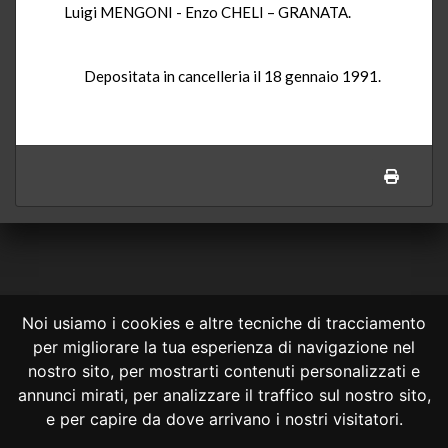
Luigi MENGONI - Enzo CHELI – GRANATA.
Depositata in cancelleria il 18 gennaio 1991.
Noi usiamo i cookies e altre tecniche di tracciamento
per migliorare la tua esperienza di navigazione nel
CONSULTA ONLINE DAL 1995 -
NOTE LEGALI
nostro sito, per mostrarti contenuti personalizzati e
annunci mirati, per analizzare il traffico sul nostro sito,
Consulta OnLine non ha prodotto e non è responsabile per i contenuti e
le informazioni legali di siti collegati.
e per capire da dove arrivano i nostri visitatori.
La consultazione di questi o del materiale contenuto nel sito non