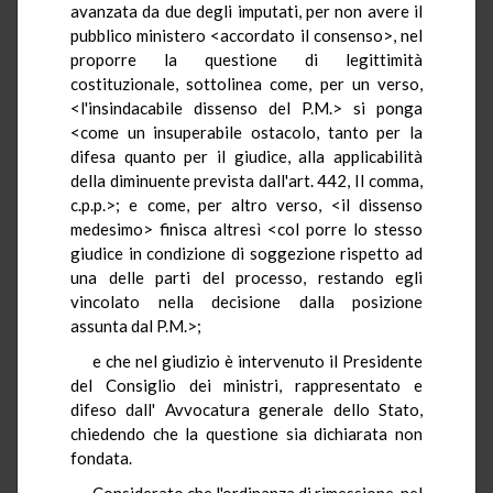
avanzata da due degli imputati, per non avere il
pubblico ministero <accordato il consenso>, nel
proporre la questione di legittimità
costituzionale, sottolinea come, per un verso,
<l'insindacabile dissenso del P.M.> si ponga
<come un insuperabile ostacolo, tanto per la
difesa quanto per il giudice, alla applicabilità
della diminuente prevista dall'art. 442, II comma,
c.p.p.>; e come, per altro verso, <il dissenso
medesimo> finisca altresì <col porre lo stesso
giudice in condizione di soggezione rispetto ad
una delle parti del processo, restando egli
vincolato nella decisione dalla posizione
assunta dal P.M.>;
e che nel giudizio è intervenuto il Presidente
del Consiglio dei ministri, rappresentato e
difeso dall' Avvocatura generale dello Stato,
chiedendo che la questione sia dichiarata non
fondata.
Considerato che l'ordinanza di rimessione, nel