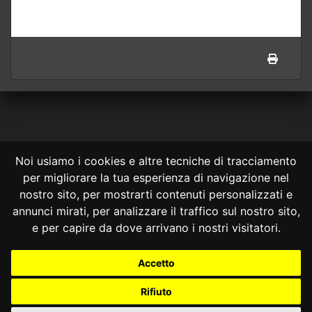
Noi usiamo i cookies e altre tecniche di tracciamento
per migliorare la tua esperienza di navigazione nel
CONSULTA ONLINE DAL 1995 -
NOTE LEGALI
nostro sito, per mostrarti contenuti personalizzati e
annunci mirati, per analizzare il traffico sul nostro sito,
Consulta OnLine non ha prodotto e non è responsabile per i contenuti e
le informazioni legali di siti collegati.
e per capire da dove arrivano i nostri visitatori.
La consultazione di questi o del materiale contenuto nel sito non
costituisce una relazione di consulenza legale.
Accetto
Nessuno deve confidare o agire in base alle informazioni disponibili in
questo sito senza una consulenza legale professionale.
Rifiuto
info@giurcost.org
|
Giurisprudenza Costituzionale
|