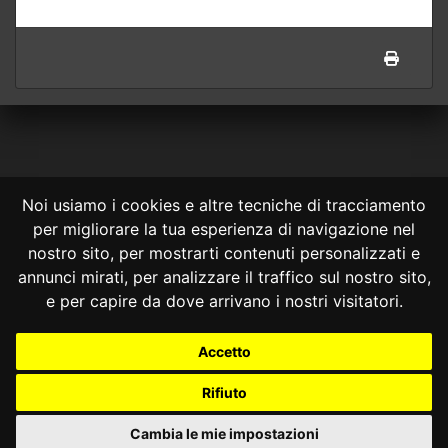
Noi usiamo i cookies e altre tecniche di tracciamento
per migliorare la tua esperienza di navigazione nel
CONSULTA ONLINE DAL 1995 -
NOTE LEGALI
nostro sito, per mostrarti contenuti personalizzati e
annunci mirati, per analizzare il traffico sul nostro sito,
Consulta OnLine non ha prodotto e non è responsabile per i contenuti e
le informazioni legali di siti collegati.
e per capire da dove arrivano i nostri visitatori.
La consultazione di questi o del materiale contenuto nel sito non
costituisce una relazione di consulenza legale.
Accetto
Nessuno deve confidare o agire in base alle informazioni disponibili in
questo sito senza una consulenza legale professionale.
Rifiuto
info@giurcost.org
|
Giurisprudenza Costituzionale
|
Consulta OnLine
|
@giurcost
Cambia le mie impostazioni