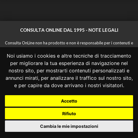
CONSULTA ONLINE DAL 1995 -
NOTE LEGALI
Consulta OnLine non ha prodotto e non è responsabile per i contenuti e
le informazioni legali di siti collegati.
Noi usiamo i cookies e altre tecniche di tracciamento
La consultazione di questi o del materiale contenuto nel sito non
costituisce una relazione di consulenza legale.
per migliorare la tua esperienza di navigazione nel
Nessuno deve confidare o agire in base alle informazioni disponibili in
nostro sito, per mostrarti contenuti personalizzati e
questo sito senza una consulenza legale professionale.
annunci mirati, per analizzare il traffico sul nostro sito,
info@giurcost.org
|
Giurisprudenza Costituzionale
|
e per capire da dove arrivano i nostri visitatori.
Consulta OnLine
|
@giurcost
Accetto
Rifiuto
Cambia le mie impostazioni