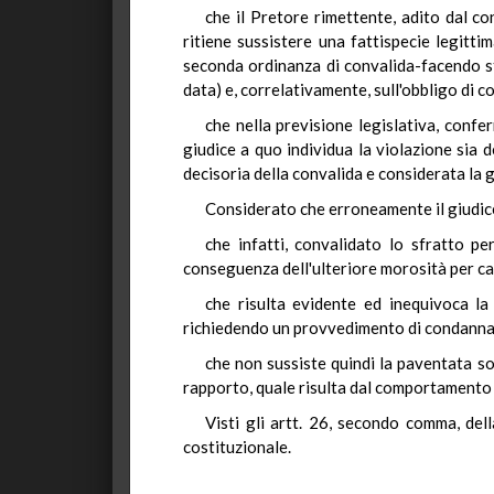
che il Pretore rimettente, adito dal co
ritiene sussistere una fattispecie legitti
seconda ordinanza di convalida-facendo sta
data) e, correlativamente, sull'obbligo di 
che nella previsione legislativa, confe
giudice a quo individua la violazione sia d
decisoria della convalida e considerata la g
Considerato che erroneamente il giudice
che infatti, convalidato lo sfratto pe
conseguenza dell'ulteriore morosità per can
che risulta evidente ed inequivoca la
richiedendo un provvedimento di condanna 
che non sussiste quindi la paventata so
rapporto, quale risulta dal comportamento 
Visti gli artt. 26, secondo comma, del
costituzionale.