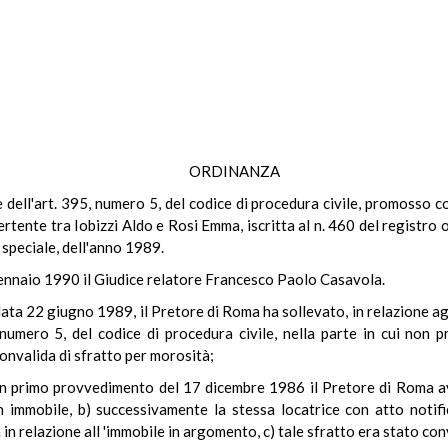
ORDINANZA
ale dell'art. 395, numero 5, del codice di procedura civile, promosso
rtente tra Iobizzi Aldo e Rosi Emma, iscritta al n. 460 del registro
e speciale, dell'anno 1989.
gennaio 1990 il Giudice relatore Francesco Paolo Casavola.
ta 22 giugno 1989, il Pretore di Roma ha sollevato, in relazione agl
, numero 5, del codice di procedura civile, nella parte in cui non p
onvalida di sfratto per morosità;
n un primo provvedimento del 17 dicembre 1986 il Pretore di Roma 
un immobile, b) successivamente la stessa locatrice con atto notif
 relazione all 'immobile in argomento, c) tale sfratto era stato con