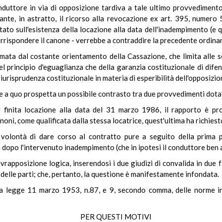
nduttore in via di opposizione tardiva a tale ultimo provvedimento,
mante, in astratto, il ricorso alla revocazione ex art. 395, numero 5
to sull'esistenza della locazione alla data dell'inadempimento (e qu
corrispondere il canone - verrebbe a contraddire la precedente ordina
rmata dal costante orientamento della Cassazione, che limita alle s
el principio d'eguaglianza che della garanzia costituzionale di difen
iurisprudenza costituzionale in materia di esperibilità dell'opposizio
 a quo prospetta un possibile contrasto tra due provvedimenti dotati 
r finita locazione alla data del 31 marzo 1986, il rapporto è pro
oni, come qualificata dalla stessa locatrice, quest'ultima ha richiest
 volontà di dare corso al contratto pure a seguito della prima 
dopo l'intervenuto inadempimento (che in ipotesi il conduttore ben
vrapposizione logica, inserendosi i due giudizi di convalida in due 
delle parti; che, pertanto, la questione è manifestamente infondata.
la legge 11 marzo 1953, n.87, e 9, secondo comma, delle norme int
PER QUESTI MOTIVI