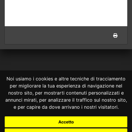
Noi usiamo i cookies e altre tecniche di tracciamento
per migliorare la tua esperienza di navigazione nel
CONSULTA ONLINE DAL 1995 -
NOTE LEGALI
nostro sito, per mostrarti contenuti personalizzati e
annunci mirati, per analizzare il traffico sul nostro sito,
Consulta OnLine non ha prodotto e non è responsabile per i contenuti e
le informazioni legali di siti collegati.
e per capire da dove arrivano i nostri visitatori.
La consultazione di questi o del materiale contenuto nel sito non
costituisce una relazione di consulenza legale.
Accetto
Nessuno deve confidare o agire in base alle informazioni disponibili in
questo sito senza una consulenza legale professionale.