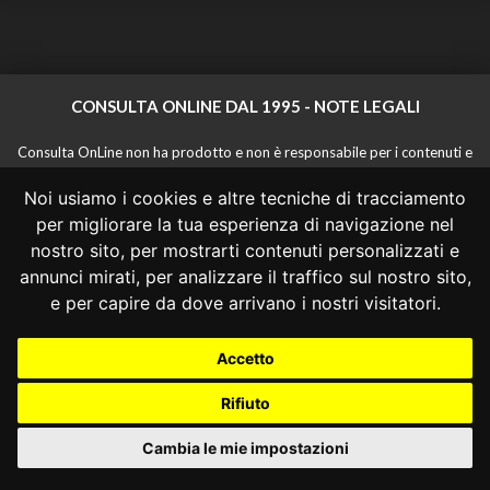
CONSULTA ONLINE DAL 1995 -
NOTE LEGALI
Consulta OnLine non ha prodotto e non è responsabile per i contenuti e
le informazioni legali di siti collegati.
Noi usiamo i cookies e altre tecniche di tracciamento
La consultazione di questi o del materiale contenuto nel sito non
costituisce una relazione di consulenza legale.
per migliorare la tua esperienza di navigazione nel
Nessuno deve confidare o agire in base alle informazioni disponibili in
nostro sito, per mostrarti contenuti personalizzati e
questo sito senza una consulenza legale professionale.
annunci mirati, per analizzare il traffico sul nostro sito,
info@giurcost.org
|
Giurisprudenza Costituzionale
|
e per capire da dove arrivano i nostri visitatori.
Consulta OnLine
|
@giurcost
Accetto
Rifiuto
Cambia le mie impostazioni