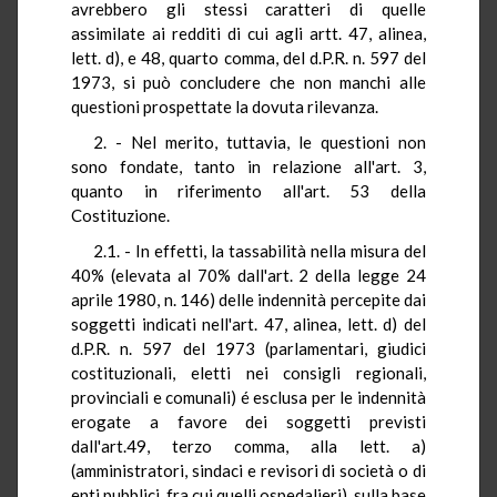
avrebbero gli stessi caratteri di quelle
assimilate ai redditi di cui agli artt. 47, alinea,
lett. d), e 48, quarto comma, del d.P.R. n. 597 del
1973, si può concludere che non manchi alle
questioni prospettate la dovuta rilevanza.
2. - Nel merito, tuttavia, le questioni non
sono fondate, tanto in relazione all'art. 3,
quanto in riferimento all'art. 53 della
Costituzione.
2.1. - In effetti, la tassabilità nella misura del
40% (elevata al 70% dall'art. 2 della legge 24
aprile 1980, n. 146) delle indennità percepite dai
soggetti indicati nell'art. 47, alinea, lett. d) del
d.P.R. n. 597 del 1973 (parlamentari, giudici
costituzionali, eletti nei consigli regionali,
provinciali e comunali) é esclusa per le indennità
erogate a favore dei soggetti previsti
dall'art.49, terzo comma, alla lett. a)
(amministratori, sindaci e revisori di società o di
enti pubblici, fra cui quelli ospedalieri), sulla base