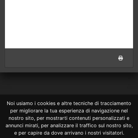
Noi usiamo i cookies e altre tecniche di tracciamento
per migliorare la tua esperienza di navigazione nel
CONSULTA ONLINE DAL 1995 -
NOTE LEGALI
nostro sito, per mostrarti contenuti personalizzati e
annunci mirati, per analizzare il traffico sul nostro sito,
Consulta OnLine non ha prodotto e non è responsabile per i contenuti e
le informazioni legali di siti collegati.
e per capire da dove arrivano i nostri visitatori.