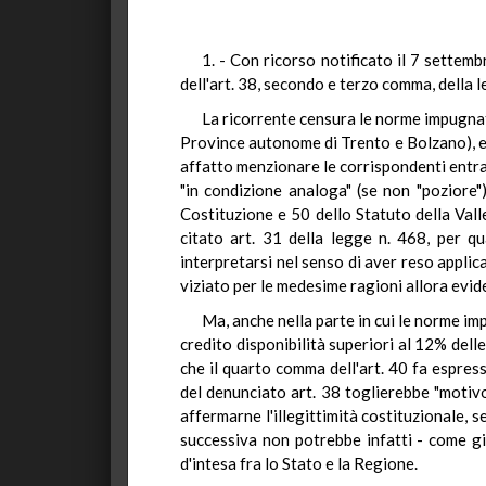
1. - Con ricorso notificato il 7 settemb
dell'art. 38, secondo e terzo comma, della 
La ricorrente censura le norme impugnate
Province autonome di Trento e Bolzano), es
affatto menzionare le corrispondenti entrat
"in condizione analoga" (se non "poziore")
Costituzione e 50 dello Statuto della Val
citato art. 31 della legge n. 468, per q
interpretarsi nel senso di aver reso applic
viziato per le medesime ragioni allora evid
Ma, anche nella parte in cui le norme im
credito disponibilità superiori al 12% dell
che il quarto comma dell'art. 40 fa espres
del denunciato art. 38 toglierebbe "motiv
affermarne l'illegittimità costituzionale, 
successiva non potrebbe infatti - come gi
d'intesa fra lo Stato e la Regione.