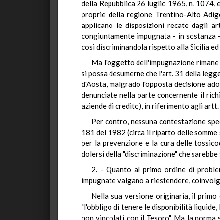
della Repubblica 26 luglio 1965, n. 1074, 
proprie della regione Trentino-Alto Adig
applicano le disposizioni recate dagli a
congiuntamente impugnata - in sostanza - p
così discriminandola rispetto alla Sicilia ed
Ma l'oggetto dell'impugnazione rimane du
si possa desumerne che l'art. 31 della legge
d'Aosta, malgrado l'opposta decisione ado
denunciate nella parte concernente il rich
aziende di credito), in riferimento agli artt
Per contro, nessuna contestazione specif
181 del 1982 (circa il riparto delle somme 
per la prevenzione e la cura delle tossicod
dolersi della "discriminazione" che sarebbe
2. - Quanto al primo ordine di proble
impugnate valgano a riestendere, coinvolgend
Nella sua versione originaria, il primo
"l'obbligo di tenere le disponibilità liquid
non vincolati con il Tesoro". Ma la norma 