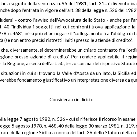
e a seguito della sentenza n. 95 del 1981, l'art. 31... é divenuto in
nche dopo l'entrata in vigore dell'art. 38 della legge n. 526 del 1982"
ersi - contro l'avviso dell'Avvocatura dello Stato - anche per l'a
rt. 40 "individua i soggetti nei cui confronti trova applicazione 
78, n. 468"; né si potrebbe negare il "collegamento fra l'obbligo di ten
 (se non entro precisi ristretti limiti) presso le aziende di credito".
 che, diversamente, si determinerebbe un chiaro contrasto fra l'ordi
Regione presso aziende di credito". Per rendere applicabile il reg
la Regione, ai sensi dell'art. 50, terzo comma, del rispettivo Statuto
ituazioni in cui si trovano la Valle d'Aosta da un lato, la Sicilia ed
verebbe fondamento giustificativo un'interpretazione diversa da que
Considerato in diritto
lla legge 7 agosto 1982, n. 526 - cui si riferisce il ricorso in esame -
 legge 5 agosto 1978, n. 468, 40 della legge 30 marzo 1981, n. 119, 
ate della regione Sicilia a norma dell'art. 36 dello Statuto della 