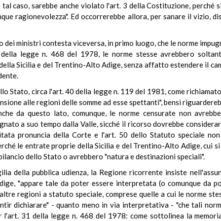
n tal caso, sarebbe anche violato l'art. 3 della Costituzione, perché
nque ragionevolezza". Ed occorrerebbe allora, per sanare il vizio, d
lio dei ministri contesta viceversa, in primo luogo, che le norme impu
1 della legge n. 468 del 1978, le norme stesse avrebbero soltanto
ella Sicilia e del Trentino-Alto Adige, senza affatto estendere il camp
dente.
lo Stato, circa l'art. 40 della legge n. 119 del 1981, come richiamato 
nsione alle regioni delle somme ad esse spettanti", bensì riguardereb
 Anche da questo lato, comunque, le norme censurate non avrebbe
gnato a suo tempo dalla Valle, sicché il ricorso dovrebbe considerars
tata pronuncia della Corte e l'art. 50 dello Statuto speciale non
perché le entrate proprie della Sicilia e del Trentino-Alto Adige, cui 
ilancio dello Stato o avrebbero "natura e destinazioni speciali".
ilia della pubblica udienza, la Regione ricorrente insiste nell'assun
 Adige, "appare tale da poter essere interpretata (o comunque da po
altre regioni a statuto speciale, comprese quelle a cui le norme stess
entir dichiarare" - quanto meno in via interpretativa - "che tali nor
er l'art. 31 della legge n. 468 del 1978: come sottolinea la memori