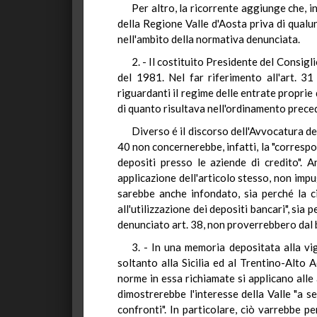
Per altro, la ricorrente aggiunge che, i
della Regione Valle d'Aosta priva di qualu
nell'ambito della normativa denunciata.
2. - Il costituito Presidente del Consig
del 1981. Nel far riferimento all'art. 3
riguardanti il regime delle entrate proprie d
di quanto risultava nell'ordinamento prece
Diverso é il discorso dell'Avvocatura del
40 non concernerebbe, infatti, la "correspo
depositi presso le aziende di credito".
applicazione dell'articolo stesso, non impu
sarebbe anche infondato, sia perché la ci
all'utilizzazione dei depositi bancari", sia 
denunciato art. 38, non proverrebbero dal b
3. - In una memoria depositata alla vig
soltanto alla Sicilia ed al Trentino-Alto
norme in essa richiamate si applicano alle 
dimostrerebbe l'interesse della Valle "a s
confronti". In particolare, ciò varrebbe p