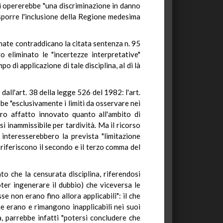
 si opererebbe "una discriminazione in danno
isporre l'inclusione della Regione medesima
gnate contraddicano la citata sentenza n. 95
 eliminato le "incertezze interpretative"
o di applicazione di tale disciplina, al di là
dall'art. 38 della legge 526 del 1982: l'art.
be "esclusivamente i limiti da osservare nei
ro affatto innovato quanto all'ambito di
i inammissibile per tardività. Ma il ricorso
 interesserebbero la prevista "limitazione
si riferiscono il secondo e il terzo comma del
to che la censurata disciplina, riferendosi
ter ingenerare il dubbio) che viceversa le
e non erano fino allora applicabili": il che
me erano e rimangono inapplicabili nei suoi
a, parrebbe infatti "potersi concludere che