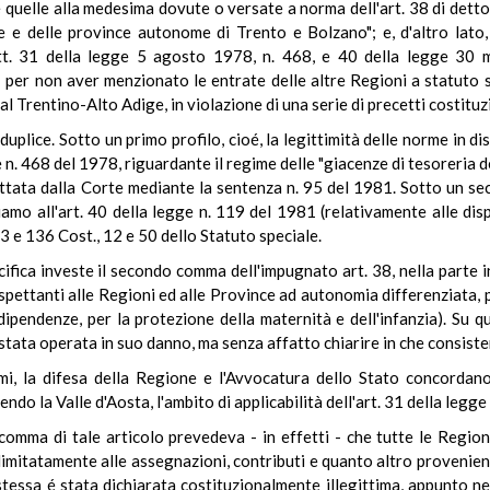
e quelle alla medesima dovute o versate a norma dell'art. 38 di detto
e e delle province autonome di Trento e Bolzano"; e, d'altro lato,
rtt. 31 della legge 5 agosto 1978, n. 468, e 40 della legge 30 m
er non aver menzionato le entrate delle altre Regioni a statuto spe
 al Trentino-Alto Adige, in violazione di una serie di precetti costituzi
plice. Sotto un primo profilo, cioé, la legittimità delle norme in d
 n. 468 del 1978, riguardante il regime delle "giacenze di tesoreria del
ttata dalla Corte mediante la sentenza n. 95 del 1981. Sotto un se
iamo all'art. 40 della legge n. 119 del 1981 (relativamente alle disp
. 3 e 136 Cost., 12 e 50 dello Statuto speciale.
ica investe il secondo comma dell'impugnato art. 38, nella parte in c
spettanti alle Regioni ed alle Province ad autonomia differenziata, pe
ipendenze, per la protezione della maternità e dell'infanzia). Su qu
 stata operata in suo danno, ma senza affatto chiarire in che consist
mi, la difesa della Regione e l'Avvocatura dello Stato concordan
o la Valle d'Aosta, l'ambito di applicabilità dell'art. 31 della legge
 comma di tale articolo prevedeva - in effetti - che tutte le Region
e, limitatamente alle assegnazioni, contributi e quanto altro provenient
stessa é stata dichiarata costituzionalmente illegittima, appunto nei