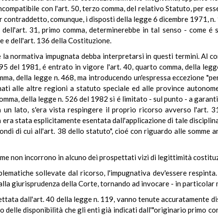
ncompatibile con l'art. 50, terzo comma, del relativo Statuto, per es
r contraddetto, comunque, i disposti della legge 6 dicembre 1971, n. 
 dell'art. 31, primo comma, determinerebbe in tal senso - come é 
e e dell'art. 136 della Costituzione.
e la normativa impugnata debba interpretarsi in questi termini. Al con
 95 del 1981, é entrato in vigore l'art. 40, quarto comma, della leg
mma, della legge n. 468, ma introducendo un'espressa eccezione "per i 
nati alle altre regioni a statuto speciale ed alle province autonome
 comma, della legge n. 526 del 1982 si é limitato - sul punto - a gara
a un lato, s'era vista respingere il proprio ricorso avverso l'art. 
n era stata esplicitamente esentata dall'applicazione di tale disciplin
ondi di cui all'art. 38 dello statuto", cioé con riguardo alle somme 
me non incorrono in alcuno dei prospettati vizi di legittimità costitu
lematiche sollevate dal ricorso, l'impugnativa dev'essere respinta.
 alla giurisprudenza della Corte, tornando ad invocare - in particolar
ttata dall'art. 40 della legge n. 119, vanno tenute accuratamente dis
delle disponibilità che gli enti già indicati dall'"originario primo c