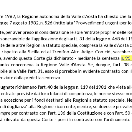
re 1982, la Regione autonoma della Valle d'Aosta ha chiesto che la C
legge 7 agosto 1982, n. 526 (intitolata "Provvedimenti urgenti per lo
, per aver preso in considerazione le sole "entrate proprie" delle R
onerandole dall'applicazione degli artt. 31 della legge n. 468 del 1
e delle altre Regioni a statuto speciale, compresa la Valle d'Aosta 
 rispetto alla Sicilia ed al Trentino-Alto Adige. Con ciò, sarebbero 
le, avendo questa Corte già dichiarato - mediante la sentenza
n. 95
uanto concerneva la Regione Valle d'Aosta. Se, dunque, l'art. 3
abile alla Valle l'art. 31, esso si porrebbe in evidente contrasto con
enziate dalla predetta sentenza.
pugnate richiamano l'art. 40 della legge n. 119 del 1981, che vieta al
e entrate previste dai loro bilanci di competenza, le norme stesse non
sa eccezione per i fondi destinati alle Regioni a statuto speciale. 
o di doglianza" alla Regione ricorrente; mentre, se dovesse prevale
sempre per contrasto con l'art. 136 della Costituzione e con l'art. 50
à rilevato da questa Corte - porsi in contrasto con l'ordinamento f