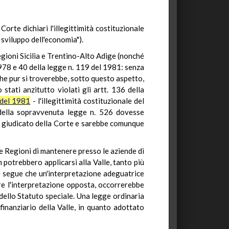
orte dichiari l'illegittimità costituzionale
 sviluppo dell'economia").
egioni Sicilia e Trentino-Alto Adige (nonché
978 e 40 della legge n. 119 del 1981: senza
che pur si troverebbe, sotto questo aspetto,
stati anzitutto violati gli artt. 136 della
 del 1981
- l'illegittimità costituzionale del
8 della sopravvenuta legge n. 526 dovesse
 il giudicato della Corte e sarebbe comunque
le Regioni di mantenere presso le aziende di
 potrebbero applicarsi alla Valle, tanto più
Ne segue che un'interpretazione adeguatrice
re l'interpretazione opposta, occorrerebbe
 dello Statuto speciale. Una legge ordinaria
inanziario della Valle, in quanto adottato