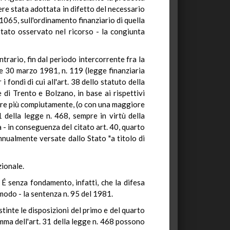
sere stata adottata in difetto del necessario
1065, sull'ordinamento finanziario di quella
stato osservato nel ricorso - la congiunta
trario, fin dal periodo intercorrente fra la
ge 30 marzo 1981, n. 119 (legge finanziaria
fondi di cui all'art. 38 dello statuto della
 di Trento e Bolzano, in base ai rispettivi
ntire più compiutamente, (o con una maggiore
31 della legge n. 468, sempre in virtù della
a - in conseguenza del citato art. 40, quarto
annualmente versate dallo Stato "a titolo di
zionale.
 É senza fondamento, infatti, che la difesa
 modo - la sentenza n. 95 del 1981.
tinte le disposizioni del primo e del quarto
omma dell'art. 31 della legge n. 468 possono