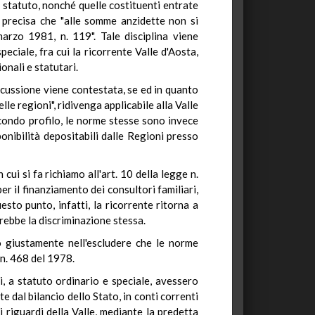
 statuto, nonché quelle costituenti entrate
 precisa che "alle somme anzidette non si
arzo 1981, n. 119". Tale disciplina viene
ciale, fra cui la ricorrente Valle d'Aosta,
onali e statutari.
iscussione viene contestata, se ed in quanto
le regioni", ridivenga applicabile alla Valle
condo profilo, le norme stesse sono invece
onibilità depositabili dalle Regioni presso
ui si fa richiamo all'art. 10 della legge n.
r il finanziamento dei consultori familiari,
esto punto, infatti, la ricorrente ritorna a
erebbe la discriminazione stessa.
o giustamente nell'escludere che le norme
 n. 468 del 1978.
i, a statuto ordinario e speciale, avessero
e dal bilancio dello Stato, in conti correnti
 riguardi della Valle, mediante la predetta