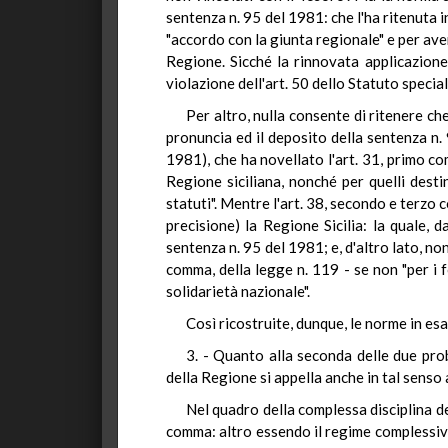
sentenza n. 95 del 1981: che l'ha ritenuta i
"accordo con la giunta regionale" e per ave
Regione. Sicché la rinnovata applicazione
violazione dell'art. 50 dello Statuto special
Per altro, nulla consente di ritenere ch
pronuncia ed il deposito della sentenza n.
1981), che ha novellato l'art. 31, primo co
Regione siciliana, nonché per quelli desti
statuti". Mentre l'art. 38, secondo e terzo
precisione) la Regione Sicilia: la quale, d
sentenza n. 95 del 1981; e, d'altro lato, no
comma, della legge n. 119 - se non "per i f
solidarietà nazionale".
Così ricostruite, dunque, le norme in esa
3. - Quanto alla seconda delle due prob
della Regione si appella anche in tal senso
Nel quadro della complessa disciplina de
comma: altro essendo il regime complessivo 