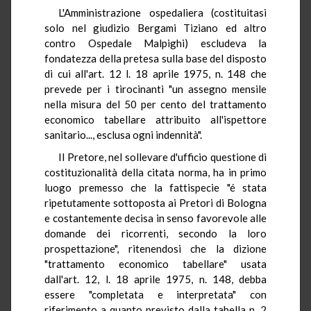
L'Amministrazione ospedaliera (costituitasi
solo nel giudizio Bergami Tiziano ed altro
contro Ospedale Malpighi) escludeva la
fondatezza della pretesa sulla base del disposto
di cui all'art. 12 l. 18 aprile 1975, n. 148 che
prevede per i tirocinanti "un assegno mensile
nella misura del 50 per cento del trattamento
economico tabellare attribuito all'ispettore
sanitario..., esclusa ogni indennità".
Il Pretore, nel sollevare d'ufficio questione di
costituzionalità della citata norma, ha in primo
luogo premesso che la fattispecie "é stata
ripetutamente sottoposta ai Pretori di Bologna
e costantemente decisa in senso favorevole alle
domande dei ricorrenti, secondo la loro
prospettazione", ritenendosi che la dizione
"trattamento economico tabellare" usata
dall'art. 12, l. 18 aprile 1975, n. 148, debba
essere "completata e interpretata" con
riferimento a quanto previsto dalla tabella n. 2