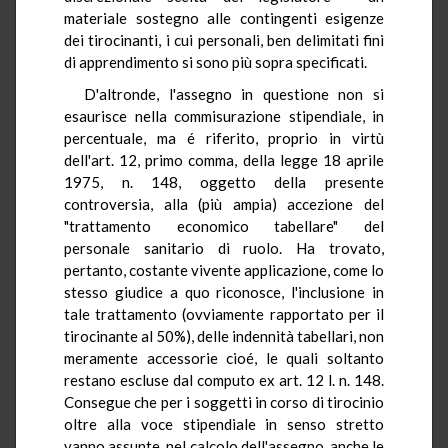
materiale sostegno alle contingenti esigenze
dei tirocinanti, i cui personali, ben delimitati fini
di apprendimento si sono più sopra specificati.
D'altronde, l'assegno in questione non si
esaurisce nella commisurazione stipendiale, in
percentuale, ma é riferito, proprio in virtù
dell'art. 12, primo comma, della legge 18 aprile
1975, n. 148, oggetto della presente
controversia, alla (più ampia) accezione del
"trattamento economico tabellare" del
personale sanitario di ruolo. Ha trovato,
pertanto, costante vivente applicazione, come lo
stesso giudice a quo riconosce, l'inclusione in
tale trattamento (ovviamente rapportato per il
tirocinante al 50%), delle indennità tabellari, non
meramente accessorie cioé, le quali soltanto
restano escluse dal computo ex art. 12 l. n. 148.
Consegue che per i soggetti in corso di tirocinio
oltre alla voce stipendiale in senso stretto
vanno assunte, nel calcolo dell'assegno, anche le