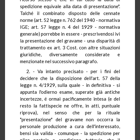
spedizione equivale alla data di presentazione".
Talché il combinato disposto delle cennate
norme (art. 52 legge n. 762 del 1940 - normativa
IGE; art. 57 legge n. 4 del 1929 - normativa
generale) porrebbe in essere - prescrivendosi ivi
la presentazione del gravame - una disparità di
trattamento ex art. 3 Cost. con altre situazioni
giuridiche, diversamente considerate e
menzionate nel successivo paragrafo.
2. - Va intanto precisato - per i fini del
decidere che la disposizione dell'art. 57 della
legge n. 4/1929, sulla quale - in definitiva - si
appunta l'odierno esame, superate già antiche
incertezze, é ormai pacificamente intesa (e del
resto la fattispecie ne offre, in atti, puntuale
riprova), nel senso che per la rituale
"presentazione" del gravame non occorra la
personale produzione a cura dell'interessato,
bensì sia valida - comunque - la spedizione per
plico postale a condizione, tuttavia, che il