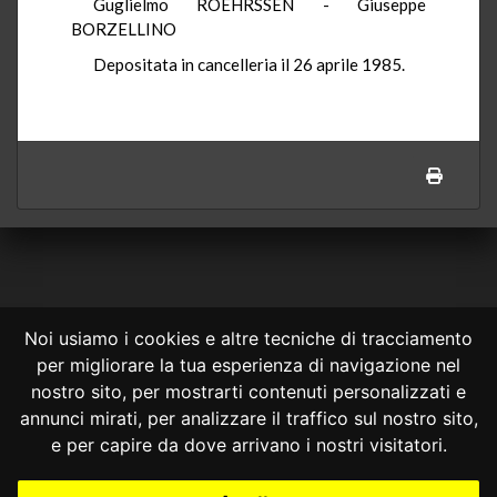
Guglielmo ROEHRSSEN - Giuseppe
BORZELLINO
Depositata in cancelleria il 26 aprile 1985.
Noi usiamo i cookies e altre tecniche di tracciamento
per migliorare la tua esperienza di navigazione nel
CONSULTA ONLINE DAL 1995 -
NOTE LEGALI
nostro sito, per mostrarti contenuti personalizzati e
annunci mirati, per analizzare il traffico sul nostro sito,
Consulta OnLine non ha prodotto e non è responsabile per i contenuti e
le informazioni legali di siti collegati.
e per capire da dove arrivano i nostri visitatori.
La consultazione di questi o del materiale contenuto nel sito non
costituisce una relazione di consulenza legale.