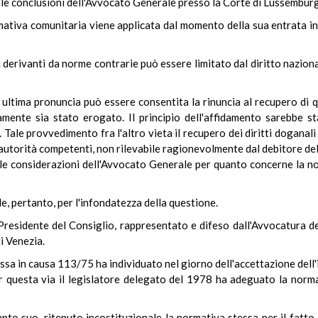
 le conclusioni dell'Avvocato Generale presso la Corte di Lussembur
ativa comunitaria viene applicata dal momento della sua entrata in 
itti derivanti da norme contrarie può essere limitato dal diritto nazion
e ultima pronuncia può essere consentita la rinuncia al recupero di
mente sia stato erogato. Il principio dell'affidamento sarebbe st
le provvedimento fra l'altro vieta il recupero dei diritti doganali 
e autorità competenti, non rilevabile ragionevolmente dal debitore del
e le considerazioni dell'Avvocato Generale per quanto concerne la no
, pertanto, per l'infondatezza della questione.
l Presidente del Consiglio, rappresentato e difeso dall'Avvocatura de
i Venezia.
ssa in causa 113/75 ha individuato nel giorno dell'accettazione dell'
. Per questa via il legislatore delegato del 1978 ha adeguato la nor
anto suo, ritenuto incostituzionale la normativa stessa per il fatto 