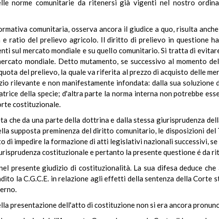
elle norme comunitarie da ritenersi già vigenti nel nostro ordin
 normativa comunitaria, osserva ancora il giudice a quo, risulta anc
 ratio del prelievo agricolo. Il diritto di prelievo in questione h
enti sul mercato mondiale e su quello comunitario. Si tratta di evita
 mercato mondiale. Detto mutamento, se successivo al momento dell
iquota del prelievo, la quale va riferita al prezzo di acquisto delle merc
nizio rilevante e non manifestamente infondata: dalla sua soluzione d
trice della specie; d'altra parte la norma interna non potrebbe esser
orte costituzionale.
eta che da una parte della dottrina e dalla stessa giurisprudenza del
ella supposta preminenza del diritto comunitario, le disposizioni de
 di impedire la formazione di atti legislativi nazionali successivi, se 
urisprudenza costituzionale e pertanto la presente questione é da r
nel presente giudizio di costituzionalità. La sua difesa deduce ch
ito la C.G.C.E. in relazione agli effetti della sentenza della Corte s
terno.
a presentazione dell'atto di costituzione non si era ancora pronunc