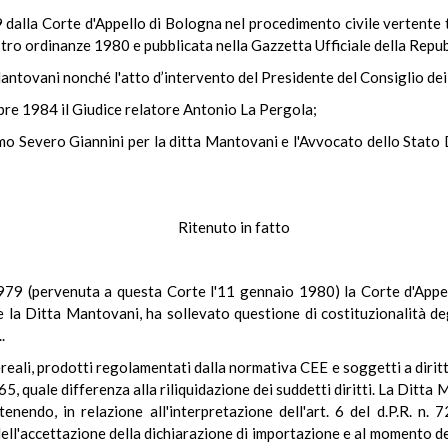
dalla Corte d'Appello di Bologna nel procedimento civile vertente 
registro ordinanze 1980 e pubblicata nella Gazzetta Ufficiale della Rep
Mantovani nonché l'atto d’intervento del Presidente del Consiglio dei 
mbre 1984 il Giudice relatore Antonio La Pergola;
imo Severo Giannini per la ditta Mantovani e l'Avvocato dello Stato 
Ritenuto in fatto
979 (pervenuta a questa Corte l'11 gennaio 1980) la Corte d'Appel
e la Ditta Mantovani, ha sollevato questione di costituzionalità degl
.
reali, prodotti regolamentati dalla normativa CEE e soggetti a diritti
5, quale differenza alla riliquidazione dei suddetti diritti. La Ditt
nendo, in relazione all'interpretazione dell'art. 6 del d.P.R. n. 72
ell'accettazione della dichiarazione di importazione e al momento del