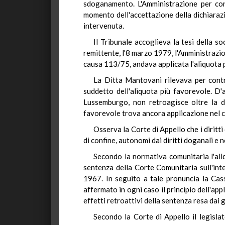
sdoganamento. L'Amministrazione per contr
momento dell'accettazione della dichiarazi
intervenuta.
Il Tribunale accoglieva la tesi della s
remittente, l'8 marzo 1979, l'Amministrazi
causa 113/75, andava applicata l'aliquota 
La Ditta Mantovani rilevava per contro 
suddetto dell'aliquota più favorevole. D'a
Lussemburgo, non retroagisce oltre la da
favorevole trova ancora applicazione nel c
Osserva la Corte di Appello che i diritt
di confine, autonomi dai diritti doganali e 
Secondo la normativa comunitaria l'aliq
sentenza della Corte Comunitaria sull'in
1967. In seguito a tale pronuncia la Cass
affermato in ogni caso il principio dell'ap
effetti retroattivi della sentenza resa dai
Secondo la Corte di Appello il legisla