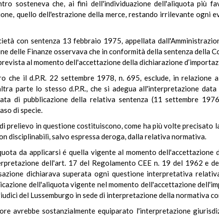
o sosteneva che, ai fini dell'individuazione dell'aliquota più fa
one, quello dell'estrazione della merce, restando irrilevante ogni
ocietà con sentenza 13 febbraio 1975, appellata dall'Amministrazion
one delle Finanze osservava che in conformità della sentenza della 
prevista al momento dell'accettazione della dichiarazione d’importaz
che il d.P.R. 22 settembre 1978, n. 695, esclude, in relazione ai p
ltra parte lo stesso d.P.R., che si adegua all'interpretazione dat
ta di pubblicazione della relativa sentenza (11 settembre 1976) 
aso di specie.
i di prelievo in questione costituiscono, come ha più volte precisato 
non disciplinabili, salvo espressa deroga, dalla relativa normativa.
uota da applicarsi é quella vigente al momento dell'accettazione d
terpretazione dell'art. 17 del Regolamento CEE n. 19 del 1962 e de
azione dichiarava superata ogni questione interpretativa relativa a
plicazione dell'aliquota vigente nel momento dell'accettazione dell'i
 giudici del Lussemburgo in sede di interpretazione della normativa c
tore avrebbe sostanzialmente equiparato l'interpretazione giurisd