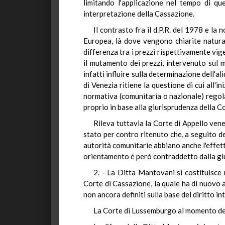
limitando l'applicazione nel tempo di qu
interpretazione della Cassazione.
Il contrasto fra il d.P.R. del 1978 e la
Europea, là dove vengono chiarite natura e
differenza tra i prezzi rispettivamente vig
il mutamento dei prezzi, intervenuto sul
infatti influire sulla determinazione dell'al
di Venezia ritiene la questione di cui all'i
normativa (comunitaria o nazionale) regola
proprio in base alla giurisprudenza della C
Rileva tuttavia la Corte di Appello ven
stato per contro ritenuto che, a seguito d
autorità comunitarie abbiano anche l'effetto
orientamento é però contraddetto dalla gi
2. - La Ditta Mantovani si costituisce 
Corte di Cassazione, la quale ha di nuovo ad
non ancora definiti sulla base del diritto in
La Corte di Lussemburgo al momento dell