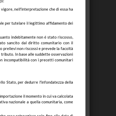
go:
vigore, nell'interpretazione che di essa ha
ale per tutelare il legittimo affidamento dei
 quanto indebitamente non é stato riscosso,
ato sancito dal diritto comunitario con il
o prelievi non riscossi e prevede la facoltà
 tributo. In base alle suddette osservazioni
n incompatibilità con i precetti comunitari
llo Stato, per dedurre l'infondatezza della
importazione il momento in cui va calcolata
mativa nazionale a quella comunitaria, come
che essa retroagisce solo fino alla data di