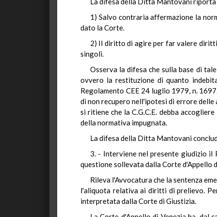
La difesa della Ditta Mantovani riporta
1) Salvo contraria affermazione la norm
dato la Corte.
2) Il diritto di agire per far valere dir
singoli.
Osserva la difesa che sulla base di tal
ovvero la restituzione di quanto indebita
Regolamento CEE 24 luglio 1979, n. 1697. Ta
di non recupero nell'ipotesi di errore dell
si ritiene che la C.G.C.E. debba accoglier
della normativa impugnata.
La difesa della Ditta Mantovani conclude
3. - Interviene nel presente giudizio i
questione sollevata dalla Corte d'Appello d
Rileva l'Avvocatura che la sentenza eme
l'aliquota relativa ai diritti di prelievo
interpretata dalla Corte di Giustizia.
La Corte d'Appello di Venezia ha, dal c