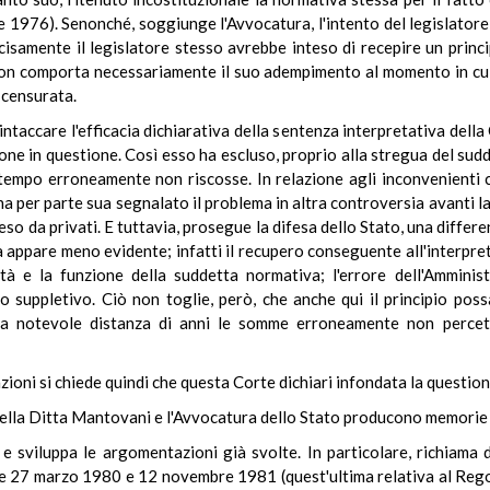
 1976). Senonché, soggiunge l'Avvocatura, l'intento del legislator
cisamente il legislatore stesso avrebbe inteso di recepire un princi
 non comporta necessariamente il suo adempimento al momento in cui 
 censurata.
ntaccare l'efficacia dichiarativa della sentenza interpretativa della 
one in questione. Così esso ha escluso, proprio alla stregua del sudd
tempo erroneamente non riscosse. In relazione agli inconvenienti c
ha per parte sua segnalato il problema in altra controversia avanti 
teso da privati. E tuttavia, prosegue la difesa dello Stato, una differ
la appare meno evidente; infatti il recupero conseguente all'interpr
ità e la funzione della suddetta normativa; l'errore dell'Amministr
 suppletivo. Ciò non toglie, però, che anche qui il principio possa
 a notevole distanza di anni le somme erroneamente non percett
zioni si chiede quindi che questa Corte dichiari infondata la question
a della Ditta Mantovani e l'Avvocatura dello Stato producono memorie
 e sviluppa le argomentazioni già svolte. In particolare, richiama
nte 27 marzo 1980 e 12 novembre 1981 (quest'ultima relativa al Reg