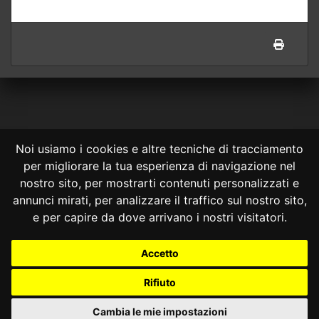
Noi usiamo i cookies e altre tecniche di tracciamento
per migliorare la tua esperienza di navigazione nel
CONSULTA ONLINE DAL 1995 -
NOTE LEGALI
nostro sito, per mostrarti contenuti personalizzati e
annunci mirati, per analizzare il traffico sul nostro sito,
Consulta OnLine non ha prodotto e non è responsabile per i contenuti e
le informazioni legali di siti collegati.
e per capire da dove arrivano i nostri visitatori.
La consultazione di questi o del materiale contenuto nel sito non
costituisce una relazione di consulenza legale.
Accetto
Nessuno deve confidare o agire in base alle informazioni disponibili in
questo sito senza una consulenza legale professionale.
Rifiuto
info@giurcost.org
|
Giurisprudenza Costituzionale
|
Consulta OnLine
|
@giurcost
Cambia le mie impostazioni