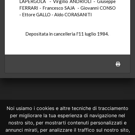
LAPERGOLA - Virgilio ANDRIOLI - Giuseppe
FERRARI - Francesco SAJA - Giovanni CONSO
- Ettore GALLO - Aldo CORASANITI
Depositata in cancelleria l'11 luglio 1984.
Noi usiamo i cookies e altre tecniche di tracciamento
per migliorare la tua esperienza di navigazione nel
CONSULTA ONLINE DAL 1995 -
NOTE LEGALI
nostro sito, per mostrarti contenuti personalizzati e
annunci mirati, per analizzare il traffico sul nostro sito,
Consulta OnLine non ha prodotto e non è responsabile per i contenuti e