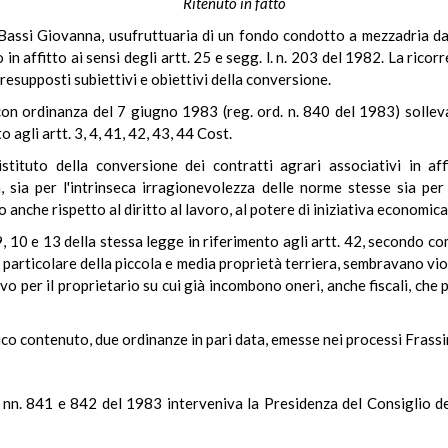
Ritenuto in fatto
 Bassi Giovanna, usufruttuaria di un fondo condotto a mezzadria d
n affitto ai sensi degli artt. 25 e segg. l. n. 203 del 1982. La ricorr
resupposti subiettivi e obiettivi della conversione.
 con ordinanza del 7 giugno 1983 (reg. ord. n. 840 del 1983) sollev
to agli artt. 3, 4, 41, 42, 43, 44 Cost.
istituto della conversione dei contratti agrari associativi in af
, sia per l'intrinseca irragionevolezza delle norme stesse sia per 
nche rispetto al diritto al lavoro, al potere di iniziativa economica e
 9, 10 e 13 della stessa legge in riferimento agli artt. 42, secondo
n particolare della piccola e media proprietà terriera, sembravano vio
vo per il proprietario su cui già incombono oneri, anche fiscali, c
o contenuto, due ordinanze in pari data, emesse nei processi Frassine
e nn. 841 e 842 del 1983 interveniva la Presidenza del Consiglio de