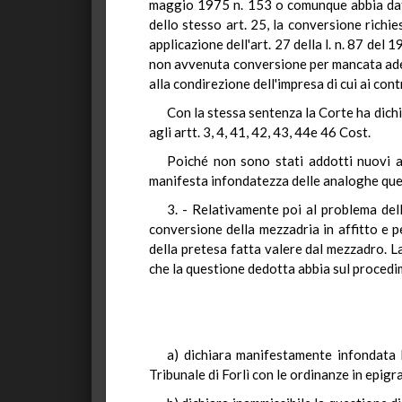
maggio 1975 n. 153 o comunque abbia dato 
dello stesso art. 25, la conversione richi
applicazione dell'art. 27 della l. n. 87 del 
non avvenuta conversione per mancata ade
alla condirezione dell'impresa di cui ai con
Con la stessa sentenza la Corte ha dichia
agli artt. 3, 4, 41, 42, 43, 44e 46 Cost.
Poiché non sono stati addotti nuovi a
manifesta infondatezza delle analoghe ques
3. - Relativamente poi al problema del
conversione della mezzadria in affitto e 
della pretesa fatta valere dal mezzadro. L
che la questione dedotta abbia sul procedi
a) dichiara manifestamente infondata l
Tribunale di Forlì con le ordinanze in epigra