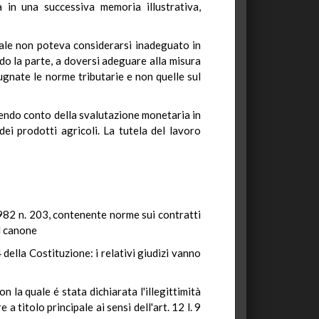
ia in una successiva memoria illustrativa,
egale non poteva considerarsi inadeguato in
ndo la parte, a doversi adeguare alla misura
gnate le norme tributarie e non quelle sul
enendo conto della svalutazione monetaria in
i prodotti agricoli. La tutela del lavoro
1982 n. 203, contenente norme sui contratti
el canone
4 della Costituzione: i relativi giudizi vanno
on la quale é stata dichiarata l'illegittimità
 a titolo principale ai sensi dell'art. 12 l. 9