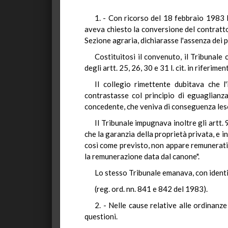
1. - Con ricorso del 18 febbraio 1983
aveva chiesto la conversione del contratto i
Sezione agraria, dichiarasse l'assenza dei p
Costituitosi il convenuto, il Tribunale
degli artt. 25, 26, 30 e 31 l. cit. in riferimen
Il collegio rimettente dubitava che l'
contrastasse col principio di eguaglianza
concedente, che veniva di conseguenza leso a
Il Tribunale impugnava inoltre gli artt.
che la garanzia della proprietà privata, e i
così come previsto, non appare remunerati
la remunerazione data dal canone".
Lo stesso Tribunale emanava, con identic
(reg. ord. nn. 841 e 842 del 1983).
2. - Nelle cause relative alle ordinanz
questioni.