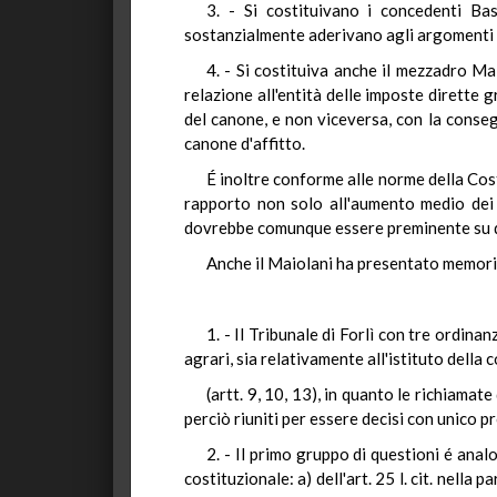
3. - Si costituivano i concedenti Bass
sostanzialmente aderivano agli argomenti c
4. - Si costituiva anche il mezzadro Ma
relazione all'entità delle imposte dirette 
del canone, e non viceversa, con la conse
canone d'affitto.
É inoltre conforme alle norme della Cost
rapporto non solo all'aumento medio dei 
dovrebbe comunque essere preminente su qu
Anche il Maiolani ha presentato memoria 
1. - Il Tribunale di Forlì con tre ordi
agrari, sia relativamente all'istituto della
(artt. 9, 10, 13), in quanto le richiamat
perciò riuniti per essere decisi con unico 
2. - Il primo gruppo di questioni é ana
costituzionale: a) dell'art. 25 l. cit. nella 