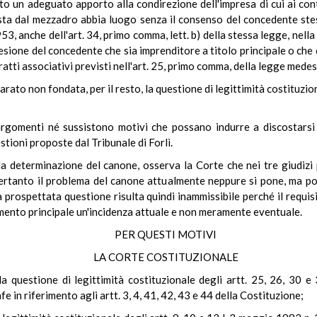
un adeguato apporto alla condirezione dell'impresa di cui ai cont
esta dal mezzadro abbia luogo senza il consenso del concedente stesso
1953, anche dell'art. 34, primo comma, lett. b) della stessa legge, nel
sione del concedente che sia imprenditore a titolo principale o ch
tratti associativi previsti nell'art. 25, primo comma, della legge mede
rato non fondata, per il resto, la questione di legittimità costituziona
rgomenti né sussistono motivi che possano indurre a discostarsi d
tioni proposte dal Tribunale di Forlì.
la determinazione del canone, osserva la Corte che nei tre giudizi 
pertanto il problema del canone attualmente neppure si pone, ma p
a prospettata questione risulta quindi inammissibile perché il requis
mento principale un'incidenza attuale e non meramente eventuale.
PER QUESTI MOTIVI
LA CORTE COSTITUZIONALE
a questione di legittimità costituzionale degli artt. 25, 26, 30 
fe in riferimento agli artt. 3, 4, 41, 42, 43 e 44 della Costituzione;