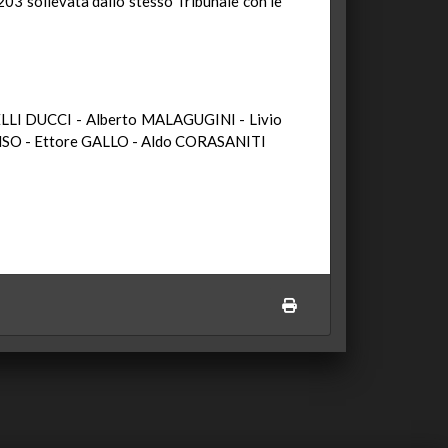
. 203 sollevata dallo stesso Tribunale con le
LI DUCCI - Alberto MALAGUGINI - Livio
SO - Ettore GALLO - Aldo CORASANITI