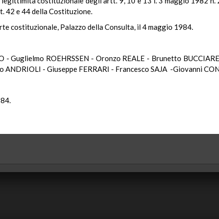
i legittimità costituzionale degli artt. 9, 10 e 13 l. 3 maggio 1982 n
t. 42 e 44 della Costituzione.
rte costituzionale, Palazzo della Consulta, il 4 maggio 1984.
O - Guglielmo ROEHRSSEN - Oronzo REALE - Brunetto BUCCIAREL
 ANDRIOLI - Giuseppe FERRARI - Francesco SAJA -Giovanni CON
984.