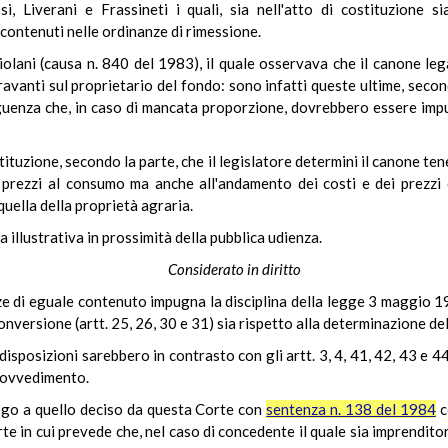
i, Liverani e Frassineti i quali, sia nell'atto di costituzione s
ontenuti nelle ordinanze di rimessione.
iolani (causa n. 840 del 1983), il quale osservava che il canone l
gravanti sul proprietario del fondo: sono infatti queste ultime, seco
guenza che, in caso di mancata proporzione, dovrebbero essere impu
ituzione, secondo la parte, che il legislatore determini il canone t
prezzi al consumo ma anche all'andamento dei costi e dei prezzi de
ella della proprietà agraria.
illustrativa in prossimità della pubblica udienza.
Considerato in diritto
nanze di eguale contenuto impugna la disciplina della legge 3 maggio 
 conversione (artt. 25, 26, 30 e 31) sia rispetto alla determinazione d
e disposizioni sarebbero in contrasto con gli artt. 3, 4, 41, 42, 43 e 4
provvedimento.
logo a quello deciso da questa Corte con
sentenza n. 138 del 1984
c
parte in cui prevede che, nel caso di concedente il quale sia imprenditore