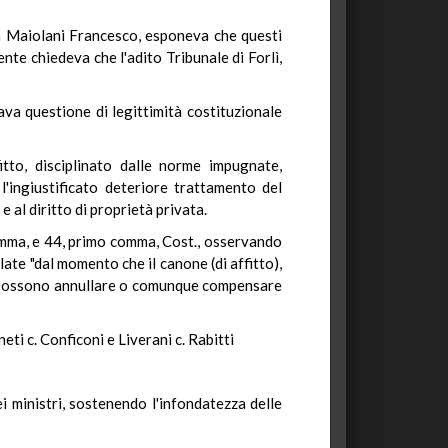
a Maiolani Francesco, esponeva che questi
ente chiedeva che l'adito Tribunale di Forlì,
ava questione di legittimità costituzionale
fitto, disciplinato dalle norme impugnate,
l'ingiustificato deteriore trattamento del
 al diritto di proprietà privata.
 comma, e 44, primo comma, Cost., osservando
late "dal momento che il canone (di affitto),
he possono annullare o comunque compensare
ti c. Conficoni e Liverani c. Rabitti
i ministri, sostenendo l'infondatezza delle